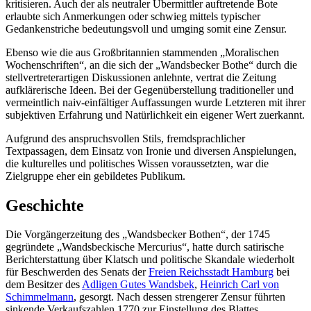
kritisieren. Auch der als neutraler Übermittler auftretende Bote
erlaubte sich Anmerkungen oder schwieg mittels typischer
Gedankenstriche bedeutungsvoll und umging somit eine Zensur.
Ebenso wie die aus Großbritannien stammenden „Moralischen
Wochenschriften“, an die sich der „Wandsbecker Bothe“ durch die
stellvertreterartigen Diskussionen anlehnte, vertrat die Zeitung
aufklärerische Ideen. Bei der Gegenüberstellung traditioneller und
vermeintlich naiv-einfältiger Auffassungen wurde Letzteren mit ihrer
subjektiven Erfahrung und Natürlichkeit ein eigener Wert zuerkannt.
Aufgrund des anspruchsvollen Stils, fremdsprachlicher
Textpassagen, dem Einsatz von Ironie und diversen Anspielungen,
die kulturelles und politisches Wissen voraussetzten, war die
Zielgruppe eher ein gebildetes Publikum.
Geschichte
Die Vorgängerzeitung des „Wandsbecker Bothen“, der 1745
gegründete „Wandsbeckische Mercurius“, hatte durch satirische
Berichterstattung über Klatsch und politische Skandale wiederholt
für Beschwerden des Senats der
Freien Reichsstadt Hamburg
bei
dem Besitzer des
Adligen Gutes Wandsbek
,
Heinrich Carl von
Schimmelmann
, gesorgt. Nach dessen strengerer Zensur führten
sinkende Verkaufszahlen 1770 zur Einstellung des Blattes.