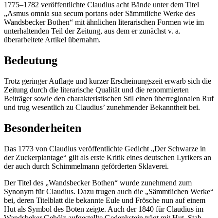
1775–1782 veröffentlichte Claudius acht Bände unter dem Titel
„Asmus omnia sua secum portans oder Sämmtliche Werke des
Wandsbecker Bothen“ mit ähnlichen literarischen Formen wie im
unterhaltenden Teil der Zeitung, aus dem er zunächst v. a.
überarbeitete Artikel übernahm.
Bedeutung
Trotz geringer Auflage und kurzer Erscheinungszeit erwarb sich die
Zeitung durch die literarische Qualität und die renommierten
Beiträger sowie den charakteristischen Stil einen überregionalen Ruf
und trug wesentlich zu Claudius’ zunehmender Bekanntheit bei.
Besonderheiten
Das 1773 von Claudius veröffentlichte Gedicht „Der Schwarze in
der Zuckerplantage“ gilt als erste Kritik eines deutschen Lyrikers an
der auch durch Schimmelmann geförderten Sklaverei.
Der Titel des „Wandsbecker Bothen“ wurde zunehmend zum
Synonym für Claudius. Dazu trugen auch die „Sämmtlichen Werke“
bei, deren Titelblatt die bekannte Eule und Frösche nun auf einem
Hut als Symbol des Boten zeigte. Auch der 1840 für Claudius im
Wandsbeker Gehölz aufgestellte Gedenkstein trägt mit Hut, Stab