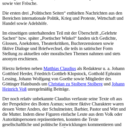
sowie vier Frösche.
Die ersten drei „Politischen Seiten“ enthielten Nachrichten aus den
Bereichen internationale Politik, Krieg und Proteste, Wirtschaft und
Handel sowie Adelshöfe.
Im einseitigen unterhaltenden Teil mit der Überschrift „Gelehrte
Sachen“ bzw. später „Poetischer Winkel“ fanden sich Gedichte,
Glossen, Anekdoten, Theaterkritiken, Buchrezensionen sowie
fiktive Dialoge und Briefwechsel, die teils in satirischer Form
Stellung zu aktuellen oder moralischen Themen nahmen und stets
anonym erschienen.
Hierzu lieferten neben
Matthias Claudius
als Redakteur u. a. Johann
Gottfried Herder, Friedrich Gottlieb Klopstock, Gotthold Ephraim
Lessing, Johann Wolfgang von Goethe sowie Mitglieder des
Göttinger Hainbunds um
Christian zu Stolberg Stolberg
und
Johann
Heinrich Voß
unregelmäßig Beiträge.
Der noch relativ unbekannte Claudius verfasste seine Texte oft aus
der Perspektive des Boten Asmus; weitere fiktive Charaktere waren
dessen Vetter Andres, der Schulmeister, Barbier, Pastor und Wirt und
die Mutter. Indem diese Figuren einfache Leute aus dem Volk oder
Autoritätspersonen repräsentierten, konnten die Texte
gesellschaftliche und politische Entwicklungen kommentieren und