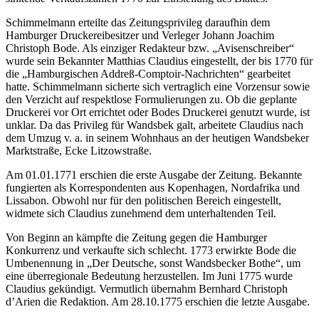
Schimmelmann erteilte das Zeitungsprivileg daraufhin dem
Hamburger Druckereibesitzer und Verleger Johann Joachim
Christoph Bode. Als einziger Redakteur bzw. „Avisenschreiber“
wurde sein Bekannter Matthias Claudius eingestellt, der bis 1770 für
die „Hamburgischen Addreß-Comptoir-Nachrichten“ gearbeitet
hatte. Schimmelmann sicherte sich vertraglich eine Vorzensur sowie
den Verzicht auf respektlose Formulierungen zu. Ob die geplante
Druckerei vor Ort errichtet oder Bodes Druckerei genutzt wurde, ist
unklar. Da das Privileg für Wandsbek galt, arbeitete Claudius nach
dem Umzug v. a. in seinem Wohnhaus an der heutigen Wandsbeker
Marktstraße, Ecke Litzowstraße.
Am 01.01.1771 erschien die erste Ausgabe der Zeitung. Bekannte
fungierten als Korrespondenten aus Kopenhagen, Nordafrika und
Lissabon. Obwohl nur für den politischen Bereich eingestellt,
widmete sich Claudius zunehmend dem unterhaltenden Teil.
Von Beginn an kämpfte die Zeitung gegen die Hamburger
Konkurrenz und verkaufte sich schlecht. 1773 erwirkte Bode die
Umbenennung in „Der Deutsche, sonst Wandsbecker Bothe“, um
eine überregionale Bedeutung herzustellen. Im Juni 1775 wurde
Claudius gekündigt. Vermutlich übernahm Bernhard Christoph
d’Arien die Redaktion. Am 28.10.1775 erschien die letzte Ausgabe.