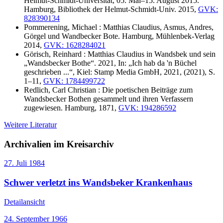
Helmut-Schmidt-Universität, 05. Mai–15. August 2015.
Hamburg, Bibliothek der Helmut-Schmidt-Univ. 2015,
GVK:
828390134
Pommerening, Michael : Matthias Claudius, Asmus, Andres,
Görgel und Wandbecker Bote. Hamburg, Mühlenbek-Verlag
2014,
GVK: 1628284021
Görisch, Reinhard : Matthias Claudius in Wandsbek und sein
„Wandsbecker Bothe“. 2021, In: „Ich hab da 'n Büchel
geschrieben ...“, Kiel: Stamp Media GmbH, 2021, (2021), S.
1–11,
GVK: 1784499722
Redlich, Carl Christian : Die poetischen Beiträge zum
Wandsbecker Bothen gesammelt und ihren Verfassern
zugewiesen. Hamburg, 1871,
GVK: 194286592
Weitere Literatur
Archivalien im Kreisarchiv
27. Juli 1984
Schwer verletzt ins Wandsbeker Krankenhaus
Detailansicht
24. September 1966