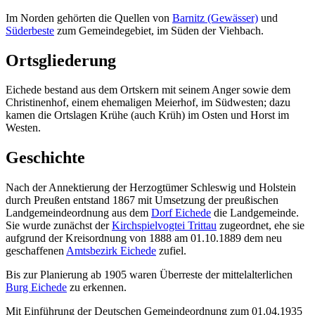
Im Norden gehörten die Quellen von
Barnitz (Gewässer)
und
Süderbeste
zum Gemeindegebiet, im Süden der Viehbach.
Ortsgliederung
Eichede bestand aus dem Ortskern mit seinem Anger sowie dem
Christinenhof, einem ehemaligen Meierhof, im Südwesten; dazu
kamen die Ortslagen Krühe (auch Krüh) im Osten und Horst im
Westen.
Geschichte
Nach der Annektierung der Herzogtümer Schleswig und Holstein
durch Preußen entstand 1867 mit Umsetzung der preußischen
Landgemeindeordnung aus dem
Dorf Eichede
die Landgemeinde.
Sie wurde zunächst der
Kirchspielvogtei Trittau
zugeordnet, ehe sie
aufgrund der Kreisordnung von 1888 am 01.10.1889 dem neu
geschaffenen
Amtsbezirk Eichede
zufiel.
Bis zur Planierung ab 1905 waren Überreste der mittelalterlichen
Burg Eichede
zu erkennen.
Mit Einführung der Deutschen Gemeindeordnung zum 01.04.1935