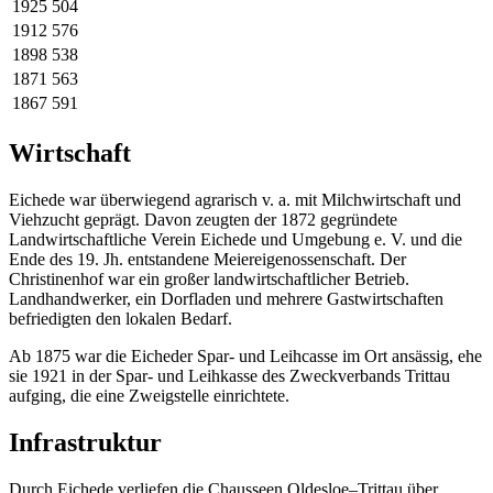
1925
504
1912
576
1898
538
1871
563
1867
591
Wirtschaft
Eichede war überwiegend agrarisch v. a. mit Milchwirtschaft und
Viehzucht geprägt. Davon zeugten der 1872 gegründete
Landwirtschaftliche Verein Eichede und Umgebung e. V. und die
Ende des 19. Jh. entstandene Meiereigenossenschaft. Der
Christinenhof war ein großer landwirtschaftlicher Betrieb.
Landhandwerker, ein Dorfladen und mehrere Gastwirtschaften
befriedigten den lokalen Bedarf.
Ab 1875 war die Eicheder Spar- und Leihcasse im Ort ansässig, ehe
sie 1921 in der Spar- und Leihkasse des Zweckverbands Trittau
aufging, die eine Zweigstelle einrichtete.
Infrastruktur
Durch Eichede verliefen die Chausseen Oldesloe–Trittau über