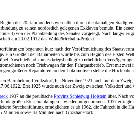
ginn des 20. Jahrhunderts wesentlich durch die damaligen Stadtgrenz
rbindung zu seinen nordöstlich gelegenen Exklaven bemüht. Ein erste
nlinie 3) von der Planabteilung des Senates vorgelegt. Nach langwier
rschaft am 23.02.1912 das Walddörferbahn-Projekt.
rführungen begannen kurz nach der Veröffentlichung des Staatsvert
 Ein Großteil der Bauarbeiten wurde bis zum Beginn des Ersten Weltkr
el. Anschließend kam es kriegsbedingt zu erheblichen Verzögerungen
 Stromschienen noch Triebwagen für den Fahrgastbetrieb. Erst mit zwe
gen größerer Reparaturen an den Lokomotiven stellte die Hochbahn a
zwischen Barmbek und Volksdorf, bis November 1921 auch auf dem Zwei
17.06.1922. Erst 1925 wurde auch der Zweig zwischen Volksdorf und Oh
beck
1937 an die preußische
Provinz Schleswig-Holstein
über. Nach vo
h mit großen Einschränkungen – wieder aufgenommen. 1957 erfolgte d
ierte Streckenführung ermöglichten es ab 1962, die Fahrzeit in die H
35 Minuten sowie 43 Minuten nach Großhansdorf.