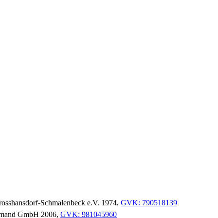
n Grosshansdorf-Schmalenbeck e.V. 1974,
GVK: 790518139
 Demand GmbH 2006,
GVK: 981045960