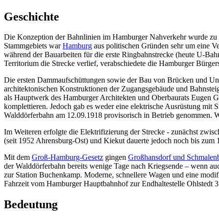
Geschichte
Die Konzeption der Bahnlinien im Hamburger Nahverkehr wurde zu Be
Stammgebiets war
Hamburg
aus politischen Gründen sehr um eine Ve
während der Bauarbeiten für die erste Ringbahnstrecke (heute U-Bah
Territorium die Strecke verlief, verabschiedete die Hamburger Bürge
Die ersten Dammaufschüttungen sowie der Bau von Brücken und Unte
architektonischen Konstruktionen der Zugangsgebäude und Bahnsteige.
als Hauptwerk des Hamburger Architekten und Oberbaurats Eugen Göb
komplettieren. Jedoch gab es weder eine elektrische Ausrüstung mit
Walddörferbahn am 12.09.1918 provisorisch in Betrieb genommen. We
Im Weiteren erfolgte die Elektrifizierung der Strecke - zunächst 
(seit 1952 Ahrensburg-Ost) und Kiekut dauerte jedoch noch bis zum 
Mit dem
Groß-Hamburg-Gesetz
gingen
Großhansdorf und Schmalen
der Walddörferbahn bereits wenige Tage nach Kriegsende – wenn auc
zur Station Buchenkamp. Moderne, schnellere Wagen und eine modifiz
Fahrzeit vom Hamburger Hauptbahnhof zur Endhaltestelle Ohlstedt 
Bedeutung