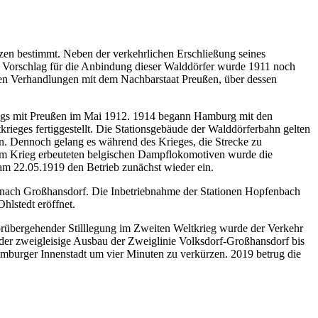
en bestimmt. Neben der verkehrlichen Erschließung seines
r Vorschlag für die Anbindung dieser Walddörfer wurde 1911 noch
igen Verhandlungen mit dem Nachbarstaat Preußen, über dessen
rags mit Preußen im Mai 1912. 1914 begann Hamburg mit den
ieges fertiggestellt. Die Stationsgebäude der Walddörferbahn gelten
. Dennoch gelang es während des Krieges, die Strecke zu
i im Krieg erbeuteten belgischen Dampflokomotiven wurde die
m 22.05.1919 den Betrieb zunächst wieder ein.
g nach Großhansdorf. Die Inbetriebnahme der Stationen Hopfenbach
lstedt eröffnet.
rübergehender Stilllegung im Zweiten Weltkrieg wurde der Verkehr
er zweigleisige Ausbau der Zweiglinie Volksdorf-Großhansdorf bis
amburger Innenstadt um vier Minuten zu verkürzen. 2019 betrug die