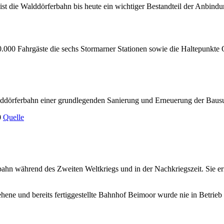
t die Walddörferbahn bis heute ein wichtiger Bestandteil der Anbin
s 20.000 Fahrgäste die sechs Stormarner Stationen sowie die Haltepun
alddörferbahn einer grundlegenden Sanierung und Erneuerung der Baus
Quelle
bahn während des Zweiten Weltkriegs und in der Nachkriegszeit. Sie e
ehene und bereits fertiggestellte Bahnhof Beimoor wurde nie in Betrie