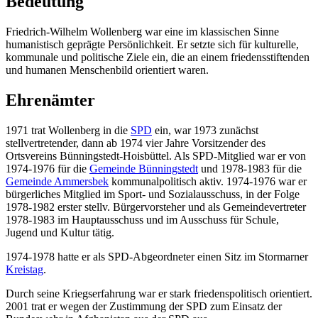
Bedeutung
Friedrich-Wilhelm Wollenberg war eine im klassischen Sinne
humanistisch geprägte Persönlichkeit. Er setzte sich für kulturelle,
kommunale und politische Ziele ein, die an einem friedensstiftenden
und humanen Menschenbild orientiert waren.
Ehrenämter
1971 trat Wollenberg in die
SPD
ein, war 1973 zunächst
stellvertretender, dann ab 1974 vier Jahre Vorsitzender des
Ortsvereins Bünningstedt-Hoisbüttel. Als SPD-Mitglied war er von
1974-1976 für die
Gemeinde Bünningstedt
und 1978-1983 für die
Gemeinde Ammersbek
kommunalpolitisch aktiv. 1974-1976 war er
bürgerliches Mitglied im Sport- und Sozialausschuss, in der Folge
1978-1982 erster stellv. Bürgervorsteher und als Gemeindevertreter
1978-1983 im Hauptausschuss und im Ausschuss für Schule,
Jugend und Kultur tätig.
1974-1978 hatte er als SPD-Abgeordneter einen Sitz im Stormarner
Kreistag
.
Durch seine Kriegserfahrung war er stark friedenspolitisch orientiert.
2001 trat er wegen der Zustimmung der SPD zum Einsatz der