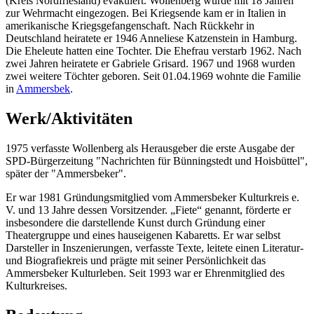
(Kreis Nordfriesland) evakuiert. Wollenberg wurde mit 18 Jahren
zur Wehrmacht eingezogen. Bei Kriegsende kam er in Italien in
amerikanische Kriegsgefangenschaft. Nach Rückkehr in
Deutschland heiratete er 1946 Anneliese Katzenstein in Hamburg.
Die Eheleute hatten eine Tochter. Die Ehefrau verstarb 1962. Nach
zwei Jahren heiratete er Gabriele Grisard. 1967 und 1968 wurden
zwei weitere Töchter geboren. Seit 01.04.1969 wohnte die Familie
in
Ammersbek
.
Werk/Aktivitäten
1975 verfasste Wollenberg als Herausgeber die erste Ausgabe der
SPD-Bürgerzeitung "Nachrichten für Bünningstedt und Hoisbüttel",
später der "Ammersbeker".
Er war 1981 Gründungsmitglied vom Ammersbeker Kulturkreis e.
V. und 13 Jahre dessen Vorsitzender. „Fiete“ genannt, förderte er
insbesondere die darstellende Kunst durch Gründung einer
Theatergruppe und eines hauseigenen Kabaretts. Er war selbst
Darsteller in Inszenierungen, verfasste Texte, leitete einen Literatur-
und Biografiekreis und prägte mit seiner Persönlichkeit das
Ammersbeker Kulturleben. Seit 1993 war er Ehrenmitglied des
Kulturkreises.