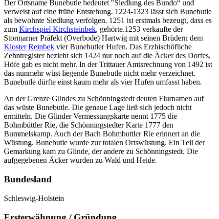
Der Ortsname Bunebutle bedeutet "Siedlung des Bundo“ und
verweist auf eine frühe Entstehung. 1224-1323 lässt sich Bunebutle
als bewohnte Siedlung verfolgen. 1251 ist erstmals bezeugt, dass es
zum
Kirchspiel Kirchsteinbek
, gehörte.1253 verkaufte der
Stormarner Präfekt (Overbode) Hartwig mit seinen Brüdern dem
Kloster Reinbek
vier Bunebutler Hufen. Das Erzbischöfliche
Zehntregister bezieht sich 1424 nur noch auf die Äcker des Dorfes,
Höfe gab es nicht mehr. In der Trittauer Amtsrechnung von 1492 ist
das nunmehr wüst liegende Bunebutle nicht mehr verzeichnet.
Bunebutle dürfte einst kaum mehr als vier Hufen umfasst haben.
An der Grenze Glindes zu Schönningstedt deuten Flurnamen auf
das wüste Bunebutle. Die genaue Lage ließ sich jedoch nicht
ermitteln. Die Glinder Vermessungskarte nennt 1775 die
Bohmbüttler Rie, die Schönningstedter Karte 1777 den
Bummelskamp. Auch der Bach Bohmbuttler Rie erinnert an die
Wüstung. Bunebutle wurde zur totalen Ortswüstung. Ein Teil der
Gemarkung kam zu Glinde, der andere zu Schönningstedt. Die
aufgegebenen Äcker wurden zu Wald und Heide.
Bundesland
Schleswig-Holstein
Ersterwähnung / Gründung