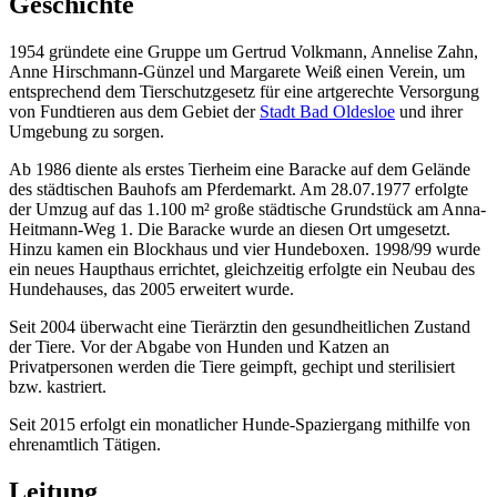
Geschichte
1954 gründete eine Gruppe um Gertrud Volkmann, Annelise Zahn,
Anne Hirschmann-Günzel und Margarete Weiß einen Verein, um
entsprechend dem Tierschutzgesetz für eine artgerechte Versorgung
von Fundtieren aus dem Gebiet der
Stadt Bad Oldesloe
und ihrer
Umgebung zu sorgen.
Ab 1986 diente als erstes Tierheim eine Baracke auf dem Gelände
des städtischen Bauhofs am Pferdemarkt. Am 28.07.1977 erfolgte
der Umzug auf das 1.100 m² große städtische Grundstück am Anna-
Heitmann-Weg 1. Die Baracke wurde an diesen Ort umgesetzt.
Hinzu kamen ein Blockhaus und vier Hundeboxen. 1998/99 wurde
ein neues Haupthaus errichtet, gleichzeitig erfolgte ein Neubau des
Hundehauses, das 2005 erweitert wurde.
Seit 2004 überwacht eine Tierärztin den gesundheitlichen Zustand
der Tiere. Vor der Abgabe von Hunden und Katzen an
Privatpersonen werden die Tiere geimpft, gechipt und sterilisiert
bzw. kastriert.
Seit 2015 erfolgt ein monatlicher Hunde-Spaziergang mithilfe von
ehrenamtlich Tätigen.
Leitung