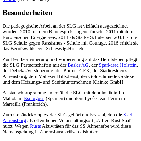
Besonderheiten
Die pädagogische Arbeit an der SLG ist vielfach ausgezeichnet
worden: 2010 mit dem Bundespreis Jugend forscht, 2011 mit dem
Europäischen Energiepreis, 2013 als Starke Schule, seit 2013 ist die
SLG Schule gegen Rassismus - Schule mit Courage, 2016 erhielt sie
das Berufswahlsiegel Schleswig-Holstein.
Zur Berufsorientierung und Vorbereitung auf das Berufsleben pflegt
die SLG Partnerschaften mit der
Basler AG
, der
Sparkasse Holstein
,
der Debeka-Versicherung, der Barmer GEK, der Stadtresidenz
Ahrensburg, dem Malteser-Hilfsdienst, der Goldschmiede Gödeke
und dem Heizungs- und Sanitärunternehmen Kleinke GmbH.
Austauschprogramme unterhält die SLG mit dem Instituto La
Mallola in
Esplugues
(Spanien) und dem Lycée Jean Perrin in
Marseille (Frankreich).
Zum Gebäudekomplex der SLG gehört ein Festsaal, den die
Stadt
Ahrensburg
als öffentlichen Veranstaltungsort „Alfred-Rust-Saal“
nutzt. Wegen
Rusts
Aktivitäten für das SS-Ahnenerbe wird diese
Namensgebung in Ahrensburg kritisch diskutiert.