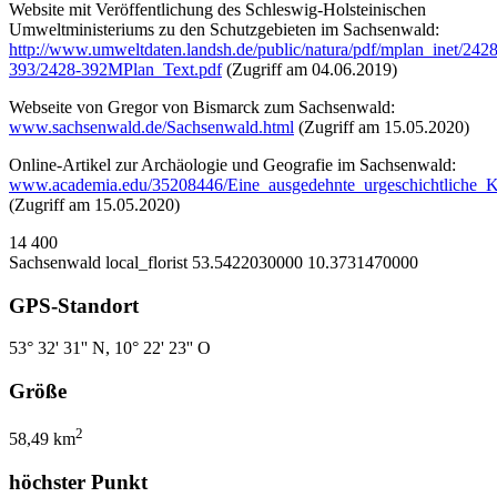
Website mit Veröffentlichung des Schleswig-Holsteinischen
Umweltministeriums zu den Schutzgebieten im Sachsenwald:
http://www.umweltdaten.landsh.de/public/natura/pdf/mplan_inet/2428
393/2428-392MPlan_Text.pdf
(Zugriff am 04.06.2019)
Webseite von Gregor von Bismarck zum Sachsenwald:
www.sachsenwald.de/Sachsenwald.html
(Zugriff am 15.05.2020)
Online-Artikel zur Archäologie und Geografie im Sachsenwald:
www.academia.edu/35208446/Eine_ausgedehnte_urgeschichtliche_
(Zugriff am 15.05.2020)
14
400
Sachsenwald
local_florist
53.5422030000
10.3731470000
GPS-Standort
53° 32' 31'' N, 10° 22' 23'' O
Größe
2
58,49 km
höchster Punkt