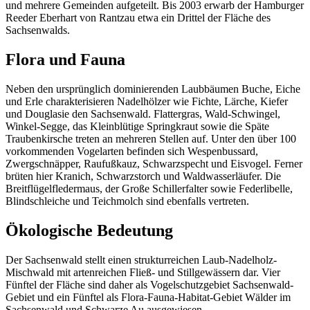
und mehrere Gemeinden aufgeteilt. Bis 2003 erwarb der Hamburger
Reeder Eberhart von Rantzau etwa ein Drittel der Fläche des
Sachsenwalds.
Flora und Fauna
Neben den ursprünglich dominierenden Laubbäumen Buche, Eiche
und Erle charakterisieren Nadelhölzer wie Fichte, Lärche, Kiefer
und Douglasie den Sachsenwald. Flattergras, Wald-Schwingel,
Winkel-Segge, das Kleinblütige Springkraut sowie die Späte
Traubenkirsche treten an mehreren Stellen auf. Unter den über 100
vorkommenden Vogelarten befinden sich Wespenbussard,
Zwergschnäpper, Raufußkauz, Schwarzspecht und Eisvogel. Ferner
brüten hier Kranich, Schwarzstorch und Waldwasserläufer. Die
Breitflügelfledermaus, der Große Schillerfalter sowie Federlibelle,
Blindschleiche und Teichmolch sind ebenfalls vertreten.
Ökologische Bedeutung
Der Sachsenwald stellt einen strukturreichen Laub-Nadelholz-
Mischwald mit artenreichen Fließ- und Stillgewässern dar. Vier
Fünftel der Fläche sind daher als Vogelschutzgebiet Sachsenwald-
Gebiet und ein Fünftel als Flora-Fauna-Habitat-Gebiet Wälder im
Sachsenwald und Schwarze Au ausgewiesen.