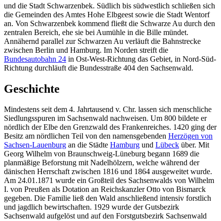
und die Stadt Schwarzenbek. Südlich bis südwestlich schließen sich
die Gemeinden des Amtes Hohe Elbgeest sowie die Stadt Wentorf
an. Von Schwarzenbek kommend fließt die Schwarze Au durch den
zentralen Bereich, ehe sie bei Aumühle in die Bille mündet.
Annähernd parallel zur Schwarzen Au verläuft die Bahnstrecke
zwischen Berlin und Hamburg. Im Norden streift die
Bundesautobahn 24
in Ost-West-Richtung das Gebiet, in Nord-Süd-
Richtung durchläuft die Bundesstraße 404 den Sachsenwald.
Geschichte
Mindestens seit dem 4. Jahrtausend v. Chr. lassen sich menschliche
Siedlungsspuren im Sachsenwald nachweisen. Um 800 bildete er
nördlich der Elbe den Grenzwald des Frankenreiches. 1420 ging der
Besitz am nördlichen Teil von den namensgebenden
Herzögen von
Sachsen-Lauenburg
an die Städte
Hamburg
und
Lübeck
über. Mit
Georg Wilhelm von Braunschweig-Lüneburg begann 1689 die
planmäßige Beforstung mit Nadelhölzern, welche während der
dänischen Herrschaft zwischen 1816 und 1864 ausgeweitet wurde.
Am 24.01.1871 wurde ein Großteil des Sachsenwalds von Wilhelm
I. von Preußen als Dotation an Reichskanzler Otto von Bismarck
gegeben. Die Familie ließ den Wald anschließend intensiv forstlich
und jagdlich bewirtschaften. 1929 wurde der Gutsbezirk
Sachsenwald aufgelöst und auf den Forstgutsbezirk Sachsenwald