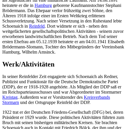
als Jugendlicher für eine militärische Laufbahn. Am 14.08.1891
heiratete er die in
Hamburg
geborene Kaufmannstochter Stephani
Brödermann. Das Ehepaar verlor frühzeitig zwei Söhne, den
Älteren 1918 infolge einer im Ersten Weltkrieg erlittenen
Schussverletzung. Nach seiner Versetzung in den Ruhestand lebte
Schoenaich in
Reinfeld
. Dort widmete er sich - neben den
weitgefächerten gesellschaftspolitischen Aktivitäten - seinem zuvor
erworbenen landwirtschaftlichen Betrieb. Nach dem Tod seiner
ersten Ehefrau am 05.12.1939 heiratete er am 04.01.1941 Elisabeth
Brödermann-Slomann, Tochter des Mitbegründers der Vereinsbank
Hamburg, Wilhelm Amsinck.
Werk/Aktivitäten
In seiner Reinfelder Zeit engagierte sich Schoenaich als Redner,
Publizist und Funktionär für die Deutsche Demokratische Partei
(DDP), der er 1918-1928 angehörte. Als Mitglied der DDP saß er
im Reichsparteiausschusses und war Abgeordneter im Stormarner
Kreistag
. Außerdem war er Vorsitzender des
Kreisverbands
Stormarn
und der Ortsgruppe Reinfeld der DDP.
1922 trat er der Deutschen Friedens-Gesellschaft (DFG) bei, deren
Präsident er 1929 wurde. Diese politischen Aktivitäten führten zum
Bruch mit seinen bisherigen militärischen Kreisen. Sie brachten
Schoenaich auch in Kontakt mit Friedrich Bölck, der ihm und der