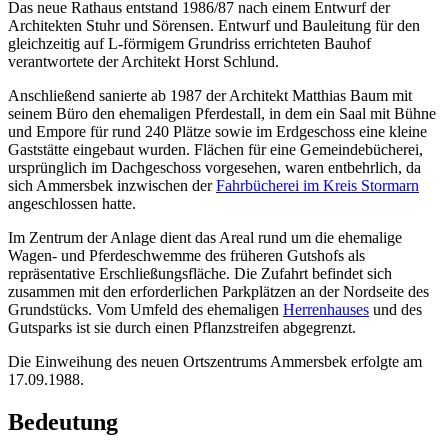
Das neue Rathaus entstand 1986/87 nach einem Entwurf der
Architekten Stuhr und Sörensen. Entwurf und Bauleitung für den
gleichzeitig auf L-förmigem Grundriss errichteten Bauhof
verantwortete der Architekt Horst Schlund.
Anschließend sanierte ab 1987 der Architekt Matthias Baum mit
seinem Büro den ehemaligen Pferdestall, in dem ein Saal mit Bühne
und Empore für rund 240 Plätze sowie im Erdgeschoss eine kleine
Gaststätte eingebaut wurden. Flächen für eine Gemeindebücherei,
ursprünglich im Dachgeschoss vorgesehen, waren entbehrlich, da
sich Ammersbek inzwischen der
Fahrbücherei im Kreis Stormarn
angeschlossen hatte.
Im Zentrum der Anlage dient das Areal rund um die ehemalige
Wagen- und Pferdeschwemme des früheren Gutshofs als
repräsentative Erschließungsfläche. Die Zufahrt befindet sich
zusammen mit den erforderlichen Parkplätzen an der Nordseite des
Grundstücks. Vom Umfeld des ehemaligen
Herrenhauses
und des
Gutsparks ist sie durch einen Pflanzstreifen abgegrenzt.
Die Einweihung des neuen Ortszentrums Ammersbek erfolgte am
17.09.1988.
Bedeutung