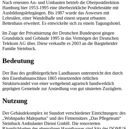
Nach erneuten An- und Umbauten betrieb die Oberpostdirektion
Hamburg hier 1953-1995 eine überbezirkliche Postlehrstätte mit
Ausbildungslehrgängen. Bis 1987 wurde das Anwesen mit
Lehrsälen, einer Wandelhalle und einem separat erbauten
Bettenhaus erweitert. Es entwickelte sich zu einem Tagungshotel.
Im Zuge der Privatisierung der Deutschen Bundespost gingen
Grundstück und Gebäude 1995 in das Vermögen der Deutschen
Telekom AG über. Diese verkaufte es 2003 an die Bargteheider
Familie Steinbuck.
Bedeutung
Der Bau des großbürgerlichen Landhauses unterstreicht den durch
den Eisenbahnanschluss 1865 einsetzenden örtlichen
Strukturwandel von einer weitgehend agrarisch handwerklich
geprägten Gemeinde zur Ansiedlung von gut situierten Zuzüglern.
Nutzung
Der Gebäudekomplex ist Standort verschiedener Einrichtungen: des
„Wohnparks Malepartus" und des Firmensitzes „Das Pflegeteam“
Steinbuck Ambulanter Dienst GmbH. Die renovierten
Räumlichkeiten des ehemaligen Haupthauses sind Sitz der DOMUS