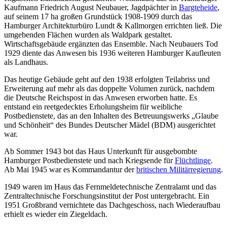
Kaufmann Friedrich August Neubauer, Jagdpächter in
Bargteheide
,
auf seinem 17 ha großen Grundstück 1908-1909 durch das
Hamburger Architekturbüro Lundt & Kallmorgen errichten ließ. Die
umgebenden Flächen wurden als Waldpark gestaltet.
Wirtschaftsgebäude ergänzten das Ensemble. Nach Neubauers Tod
1929 diente das Anwesen bis 1936 weiteren Hamburger Kaufleuten
als Landhaus.
Das heutige Gebäude geht auf den 1938 erfolgten Teilabriss und
Erweiterung auf mehr als das doppelte Volumen zurück, nachdem
die Deutsche Reichspost in das Anwesen erworben hatte. Es
entstand ein reetgedecktes Erholungsheim für weibliche
Postbedienstete, das an den Inhalten des Betreuungswerks „Glaube
und Schönheit“ des Bundes Deutscher Mädel (BDM) ausgerichtet
war.
Ab Sommer 1943 bot das Haus Unterkunft für ausgebombte
Hamburger Postbedienstete und nach Kriegsende für
Flüchtlinge
.
Ab Mai 1945 war es Kommandantur der
britischen Militärregierung
.
1949 waren im Haus das Fernmeldetechnische Zentralamt und das
Zentraltechnische Forschungsinstitut der Post untergebracht. Ein
1951 Großbrand vernichtete das Dachgeschoss, nach Wiederaufbau
erhielt es wieder ein Ziegeldach.