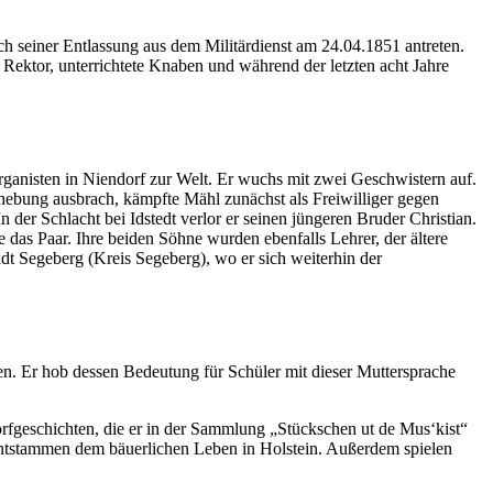
 seiner Entlassung aus dem Militärdienst am 24.04.1851 antreten.
ls Rektor, unterrichtete Knaben und während der letzten acht Jahre
ganisten in Niendorf zur Welt. Er wuchs mit zwei Geschwistern auf.
rhebung ausbrach, kämpfte Mähl zunächst als Freiwilliger gegen
er Schlacht bei Idstedt verlor er seinen jüngeren Bruder Christian.
das Paar. Ihre beiden Söhne wurden ebenfalls Lehrer, der ältere
dt Segeberg (Kreis Segeberg), wo er sich weiterhin der
n. Er hob dessen Bedeutung für Schüler mit dieser Muttersprache
orfgeschichten, die er in der Sammlung „Stückschen ut de Mus‘kist“
 entstammen dem bäuerlichen Leben in Holstein. Außerdem spielen