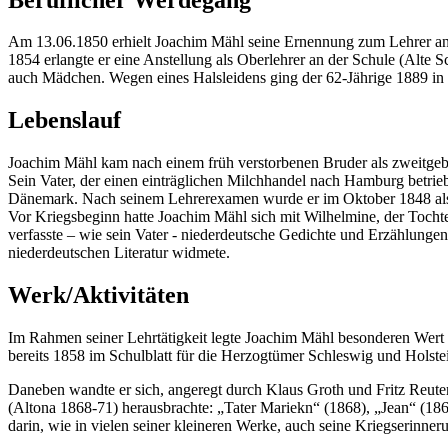
Am 13.06.1850 erhielt Joachim Mähl seine Ernennung zum Lehrer an d
1854 erlangte er eine Anstellung als Oberlehrer an der Schule (Alte 
auch Mädchen. Wegen eines Halsleidens ging der 62-Jährige 1889 in
Lebenslauf
Joachim Mähl kam nach einem früh verstorbenen Bruder als zweitgebo
Sein Vater, der einen einträglichen Milchhandel nach Hamburg betrie
Dänemark. Nach seinem Lehrerexamen wurde er im Oktober 1848 als Dra
Vor Kriegsbeginn hatte Joachim Mähl sich mit Wilhelmine, der Tochte
verfasste – wie sein Vater - niederdeutsche Gedichte und Erzählungen
niederdeutschen Literatur widmete.
Werk/Aktivitäten
Im Rahmen seiner Lehrtätigkeit legte Joachim Mähl besonderen Wert 
bereits 1858 im Schulblatt für die Herzogtümer Schleswig und Holstei
Daneben wandte er sich, angeregt durch Klaus Groth und Fritz Reuter,
(Altona 1868-71) herausbrachte: „Tater Mariekn“ (1868), „Jean“ (18
darin, wie in vielen seiner kleineren Werke, auch seine Kriegserinner