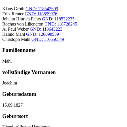
Klaus Groth
GND: 118542699
Fritz Reuter
GND: 118599976
Johann Hinrich Fehrs
GND: 118532235
Rochus von Liliencron
GND: 118728245
A. Paul Weber
GND: 118643223
Harald Mähl
GND: 120098539
Christoph Mähl
GND: 116656549
Familienname
Mähl
vollständige Vornamen
Joachim
Geburtsdatum
15.09.1827
Geburtsort
Niendorf (heute Hamburg)