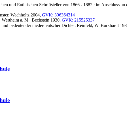
hen und Eutinischen Schriftsteller von 1866 - 1882 : im Anschluss an 
ünster, Wachholtz 2004,
GVK: 396364314
r. Wertheim a. M., Bechstein 1930,
GVK: 215525337
 und bedeutender niederdeutscher Dichter. Reinfeld, W. Burkhardt 19
hule
hule