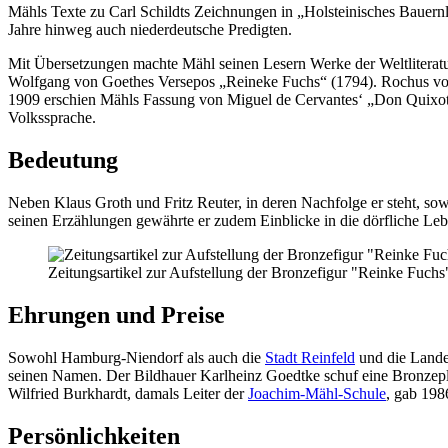
Mähls Texte zu Carl Schildts Zeichnungen in „Holsteinisches Bauernl
Jahre hinweg auch niederdeutsche Predigten.
Mit Übersetzungen machte Mähl seinen Lesern Werke der Weltliteratu
Wolfgang von Goethes Versepos „Reineke Fuchs“ (1794). Rochus von L
1909 erschien Mähls Fassung von Miguel de Cervantes‘ „Don Quixote
Volkssprache.
Bedeutung
Neben Klaus Groth und Fritz Reuter, in deren Nachfolge er steht, so
seinen Erzählungen gewährte er zudem Einblicke in die dörfliche Le
Zeitungsartikel zur Aufstellung der Bronzefigur "Reinke Fuch
Ehrungen und Preise
Sowohl Hamburg-Niendorf als auch die
Stadt Reinfeld
und die Lande
seinen Namen. Der Bildhauer Karlheinz Goedtke schuf eine Bronzepla
Wilfried Burkhardt, damals Leiter der
Joachim-Mähl-Schule
, gab 198
Persönlichkeiten