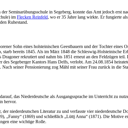
er Seminarübungsschule in Segeberg, konnte das Amt jedoch erst nach
Schule) im
Flecken Reinfeld
, wo er 35 Jahre lang wirkte. Er fungierte a
 den Ruhestand.
rener Sohn eines holsteinischen Geestbauern und der Tochter eines Or
b, starb bereits 1845. Als im März 1848 die Schleswig-Holsteinische E
goner rekrutiert und nahm bis 1851 erneut an den Feldzügen teil. In d
r des Segeberger Kantors Hans Delfs, verlobt. Am 24.08.1854 heiratete 
. Nach seiner Pensionierung zog Mähl mit seiner Frau zurück in die Sta
darauf, das Niederdeutsche als Ausgangssprache im Unterricht zu nutze
n hervor.
 der niederdeutschen Literatur zu und verfasste vier niederdeutsche D
69), „Fanny“ (1869) und schließlich „Lüttj Anna“ (1871). Die Motive
ungen eine wichtige Rolle.