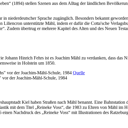
eben“ (1894) stellen Szenen aus dem Alltag der ländlichen Bevölkerung
r in niederdeutscher Sprache zugänglich. Besonders bekannt geworden
iliencron unterstützte Mähl, indem er dafür die Cotta'sche Verlagsbu
“. Zudem übertrug er mehrere Kapitel des Alten und des Neuen Testa
wie Johann Hinrich Fehrs ist es Joachim Mähl zu verdanken, dass das 
bensweise in Holstein um 1850.
Quelle
s" vor der Joachim-Mähl-Schule, 1984
shauptstadt Kiel haben Straßen nach Mähl benannt. Eine Bahnstation
stik mit dem Titel „Reineke Voss“, die 1983 zu Ehren von Mähl im Hof
6 einen Nachdruck des „Reineke Voss“ mit Illustrationen des Ratzebur