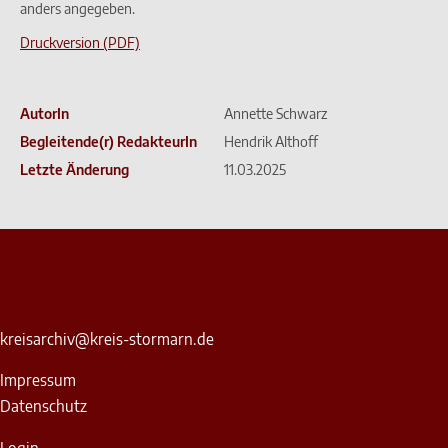
anders angegeben.
Druckversion (PDF)
AutorIn
Annette Schwarz
Begleitende(r) RedakteurIn
Hendrik Althoff
Letzte Änderung
11.03.2025
Kreisarchiv Stormarn
kreisarchiv@kreis-stormarn.de
Impressum
Datenschutz
Login