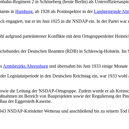
enbahn-Regiment 2 in Schöneberg (heute Berlin) als Unteroffiziersaspi
stamts in
Hamburg
, ab 1928 als Postinspektor in der
Landgemeinde Ahr
lock engagiert, trat er im Juni 1925 in die NSDAP ein. In der Partei war
 aufgrund parteiinterner Konflikte mit dem Ortsgruppenleiter Heinric
ichsbundes der Deutschen Beamten (RDB) in Schleswig-Holstein. Im 
es
Amtsbezirks Ahrensburg
und übernahm bis Juni 1933 einige Monate 
 der Legislaturperiode in den Deutschen Reichstag ein, war 1933 wohl
owie die Leitung der NSDAP-Ortsgruppe. Zudem wurde er als Kreissch
ahmen im Bereich von Bauprojekten sowie der Regulierung der Pinnau.
 Bau der Eggerstedt-Kaserne.
43 NSDAP-Kreisleiter Wetterau und anschließend bis zu seinem Tod 