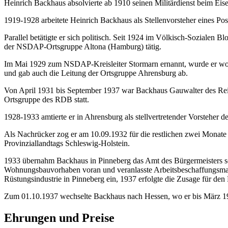
Heinrich Backhaus absolvierte ab 1910 seinen Militärdienst beim Eis
1919-1928 arbeitete Heinrich Backhaus als Stellenvorsteher eines Po
Parallel betätigte er sich politisch. Seit 1924 im Völkisch-Sozialen B
der NSDAP-Ortsgruppe Altona (Hamburg) tätig.
Im Mai 1929 zum NSDAP-Kreisleiter Stormarn ernannt, wurde er wohl
und gab auch die Leitung der Ortsgruppe Ahrensburg ab.
Von April 1931 bis September 1937 war Backhaus Gauwalter des Re
Ortsgruppe des RDB statt.
1928-1933 amtierte er in Ahrensburg als stellvertretender Vorsteher d
Als Nachrücker zog er am 10.09.1932 für die restlichen zwei Monate
Provinziallandtags Schleswig-Holstein.
1933 übernahm Backhaus in Pinneberg das Amt des Bürgermeisters s
Wohnungsbauvorhaben voran und veranlasste Arbeitsbeschaffungsmaßn
Rüstungsindustrie in Pinneberg ein, 1937 erfolgte die Zusage für den
Zum 01.10.1937 wechselte Backhaus nach Hessen, wo er bis März 19
Ehrungen und Preise