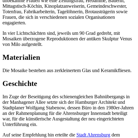
unbekannte Frauen wie eine Zeitungsfrau, Hebamme, Bäuerin,
Mittagstisch-Köchin, Kinoplatzanweiserin, Gemeindeschwester,
Totenfrau, Fabrikarbeiterin, Tagelöhnerin, Brotausträgerin sowie
Frauen, die sich in verschiedenen sozialen Organisationen
engagierten.
In vier Lichtschächten sind, jeweils um 90 Grad gedreht, mit
Mosaiken überzogene Reproduktionen der antiken Skulptur Venus
von Milo aufgestellt.
Materialien
Die Mosaike bestehen aus zerkleinertem Glas und Keramikfliesen.
Geschichte
Im Zuge der Beseitigung des schienengleichen Bahnübergangs in
der Manhagener Allee setzte sich der Hamburger Architekt und
Stadtplaner Wolfgang Stabenow, dessen Büro in den 1980er-Jahren
an der Rahmenplanung für die Ahrensburger Innenstadt beteiligt
war, für die künstlerische Ausgestaltung der neu eingerichteten
Unterführung ein.
Auf seine Empfehlung hin erteilte die
Stadt Ahrensburg
dem