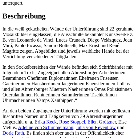
unterquert.
Beschreibung
In die weiß gekachelten Wände der Unterführung sind 22 gerahmte
Mosaikbilder eingelassen, die Ausschnitte bekannter Kunstwerke z.
B. von Leonardo da Vinci, Lucas Cranach, Diego Velázquez, Joan
Miró, Pablo Picasso, Sandro Botticelli, Max Ernst und René
Magritte zeigen. Abgebildet sind jeweils weibliche Hände bei der
Verrichtung verschiedener Tätigkeiten.
In den Sockelbereichen der Wände befinden sich Schriftbänder mit
folgendem Text: „Zugeeignet allen Ahrensburger Arbeiterinnen
Beamtinnen Chefinnen Diplomatinnen Ehefrauen Friseusen
Gaertnerinnen Hausherrinnen Jaegerinnen Kuenstlerinnen Lolitas
und allen Ahrensburger Muettern Naeherinnen Omas Polizistinnen
Querulantinnen Rentnerinnen Sammlerinnen Tischlerinnen
Uhrmacherinnen Vamps Xanthippen.“
An den beiden Zugängen der Unterführung werden mit gefliesten
Inschriften Namen und Tätigkeiten von 39 Ahrensburgerinnen
aufgezählt, u. a.
Erika Keck
,
Rose Stoppel
,
Ellen Grützner
, Else
Mehlis,
Adeline von Schimmelmann
,
Julia von Reventlow
und
Dorle Rath
. Es finden sich aber auch in der Öffentlichkeit eher