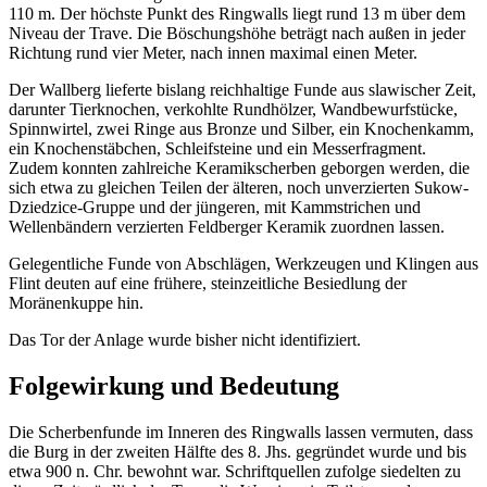
110 m. Der höchste Punkt des Ringwalls liegt rund 13 m über dem
Niveau der Trave. Die Böschungshöhe beträgt nach außen in jeder
Richtung rund vier Meter, nach innen maximal einen Meter.
Der Wallberg lieferte bislang reichhaltige Funde aus slawischer Zeit,
darunter Tierknochen, verkohlte Rundhölzer, Wandbewurfstücke,
Spinnwirtel, zwei Ringe aus Bronze und Silber, ein Knochenkamm,
ein Knochenstäbchen, Schleifsteine und ein Messerfragment.
Zudem konnten zahlreiche Keramikscherben geborgen werden, die
sich etwa zu gleichen Teilen der älteren, noch unverzierten Sukow-
Dziedzice-Gruppe und der jüngeren, mit Kammstrichen und
Wellenbändern verzierten Feldberger Keramik zuordnen lassen.
Gelegentliche Funde von Abschlägen, Werkzeugen und Klingen aus
Flint deuten auf eine frühere, steinzeitliche Besiedlung der
Moränenkuppe hin.
Das Tor der Anlage wurde bisher nicht identifiziert.
Folgewirkung und Bedeutung
Die Scherbenfunde im Inneren des Ringwalls lassen vermuten, dass
die Burg in der zweiten Hälfte des 8. Jhs. gegründet wurde und bis
etwa 900 n. Chr. bewohnt war. Schriftquellen zufolge siedelten zu