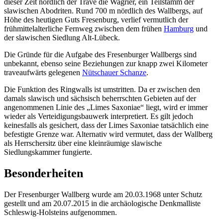
dieser Zeit nördlich der Trave die Wagrier, ein Teilstamm der
slawischen Abodriten. Rund 700 m nördlich des Wallbergs, auf
Höhe des heutigen Guts Fresenburg, verlief vermutlich der
frühmittelalterliche Fernweg zwischen dem frühen
Hamburg
und
der slawischen Siedlung Alt-Lübeck.
Die Gründe für die Aufgabe des Fresenburger Wallbergs sind
unbekannt, ebenso seine Beziehungen zur knapp zwei Kilometer
traveaufwärts gelegenen
Nütschauer Schanze
.
Die Funktion des Ringwalls ist umstritten. Da er zwischen den
damals slawisch und sächsisch beherrschten Gebieten auf der
angenommenen Linie des „Limes Saxoniae“ liegt, wird er immer
wieder als Verteidigungsbauwerk interpretiert. Es gilt jedoch
keinesfalls als gesichert, dass der Limes Saxoniae tatsächlich eine
befestigte Grenze war. Alternativ wird vermutet, dass der Wallberg
als Herrschersitz über eine kleinräumige slawische
Siedlungskammer fungierte.
Besonderheiten
Der Fresenburger Wallberg wurde am 20.03.1968 unter Schutz
gestellt und am 20.07.2015 in die archäologische Denkmalliste
Schleswig-Holsteins aufgenommen.