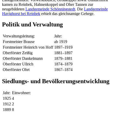
kamen zu Reinbek, Hahnenkoppel und Oher Tannen zur
neugebildeten
Landgemeinde Schönningstedt
. Die
Landgemeinde
Havighorst bei Reinbek
erhielt das gleichnamige Gehege.
Politik und Verwaltung
Verwaltungsleitung:
Jahr:
Forstmeister Brause
ab 1919
Forstmeister Heinrich von Hoff
1897–1919
Oberförster Zeißig
1881–1897
Oberförster Dankelmann
1879–1881
Oberförster Ullrich
1874–1879
Oberförster Ohrt
1867–1874
Siedlungs- und Bevölkerungsentwicklung
Jahr:
Einwohner:
1925
4
1912
2
1889
8