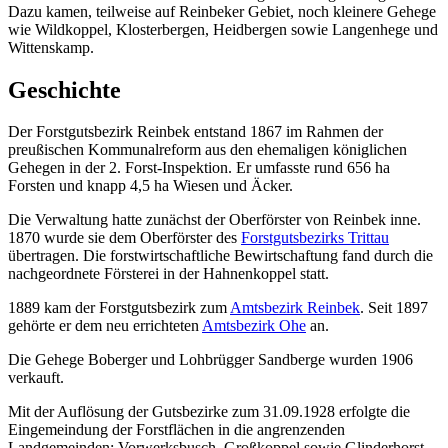
Dazu kamen, teilweise auf Reinbeker Gebiet, noch kleinere Gehege
wie Wildkoppel, Klosterbergen, Heidbergen sowie Langenhege und
Wittenskamp.
Geschichte
Der Forstgutsbezirk Reinbek entstand 1867 im Rahmen der
preußischen Kommunalreform aus den ehemaligen königlichen
Gehegen in der 2. Forst-Inspektion. Er umfasste rund 656 ha
Forsten und knapp 4,5 ha Wiesen und Äcker.
Die Verwaltung hatte zunächst der Oberförster von Reinbek inne.
1870 wurde sie dem Oberförster des
Forstgutsbezirks Trittau
übertragen. Die forstwirtschaftliche Bewirtschaftung fand durch die
nachgeordnete Försterei in der Hahnenkoppel statt.
1889 kam der Forstgutsbezirk zum
Amtsbezirk Reinbek
. Seit 1897
gehörte er dem neu errichteten
Amtsbezirk Ohe
an.
Die Gehege Boberger und Lohbrügger Sandberge wurden 1906
verkauft.
Mit der Auflösung der Gutsbezirke zum 31.09.1928 erfolgte die
Eingemeindung der Forstflächen in die angrenzenden
Landgemeinden: Vorwerksbusch, Großkoppel sowie Glinderhorst