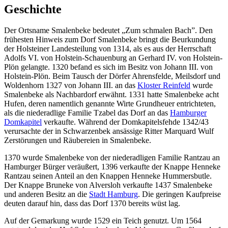
Geschichte
Der Ortsname Smalenbeke bedeutet „Zum schmalen Bach”. Den
frühesten Hinweis zum Dorf Smalenbeke bringt die Beurkundung
der Holsteiner Landesteilung von 1314, als es aus der Herrschaft
Adolfs VI. von Holstein-Schauenburg an Gerhard IV. von Holstein-
Plön gelangte. 1320 befand es sich im Besitz von Johann III. von
Holstein-Plön. Beim Tausch der Dörfer Ahrensfelde, Meilsdorf und
Woldenhorn 1327 von Johann III. an das
Kloster Reinfeld
wurde
Smalenbeke als Nachbardorf erwähnt. 1331 hatte Smalenbeke acht
Hufen, deren namentlich genannte Wirte Grundheuer entrichteten,
als die niederadlige Familie Tzabel das Dorf an das
Hamburger
Domkapitel
verkaufte. Während der Domkapitelsfehde 1342/43
verursachte der in Schwarzenbek ansässige Ritter Marquard Wulf
Zerstörungen und Räubereien in Smalenbeke.
1370 wurde Smalenbeke von der niederadligen Familie Rantzau an
Hamburger Bürger veräußert, 1396 verkaufte der Knappe Henneke
Rantzau seinen Anteil an den Knappen Henneke Hummersbutle.
Der Knappe Bruneke von Alversloh verkaufte 1437 Smalenbeke
und anderen Besitz an die
Stadt Hamburg
. Die geringen Kaufpreise
deuten darauf hin, dass das Dorf 1370 bereits wüst lag.
Auf der Gemarkung wurde 1529 ein Teich genutzt. Um 1564