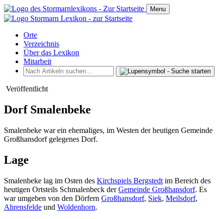
Menu
Orte
Verzeichnis
Über das Lexikon
Mitarbeit
Veröffentlicht
Dorf Smalenbeke
Smalenbeke war ein ehemaliges, im Westen der heutigen Gemeinde
Großhansdorf gelegenes Dorf.
Lage
Smalenbeke lag im Osten des
Kirchspiels Bergstedt
im Bereich des
heutigen Ortsteils Schmalenbeck der
Gemeinde Großhansdorf
. Es
war umgeben von den Dörfern
Großhansdorf
,
Siek
,
Meilsdorf
,
Ahrensfelde
und
Woldenhorn
.