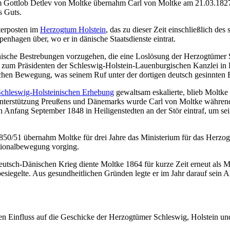
Gottlob Detlev von Moltke übernahm Carl von Moltke am 21.03.1827 da
s Guts.
terposten im
Herzogtum Holstein
, das zu dieser Zeit einschließlich des
nhagen über, wo er in dänische Staatsdienste eintrat.
nische Bestrebungen vorzugehen, die eine Loslösung der Herzogtümer
ke zum Präsidenten der Schleswig-Holstein-Lauenburgischen Kanzlei i
chen Bewegung, was seinem Ruf unter der dortigen deutsch gesinnten 
chleswig-Holsteinischen Erhebung
gewaltsam eskalierte, blieb Moltke
nterstützung Preußens und Dänemarks wurde Carl von Moltke während 
h Anfang September 1848 in Heiligenstedten an der Stör eintraf, um s
0/51 übernahm Moltke für drei Jahre das Ministerium für das Herzogtu
ationalbewegung vorging.
sch-Dänischen Krieg diente Moltke 1864 für kurze Zeit erneut als Min
egelte. Aus gesundheitlichen Gründen legte er im Jahr darauf sein A
en Einfluss auf die Geschicke der Herzogtümer Schleswig, Holstein und 