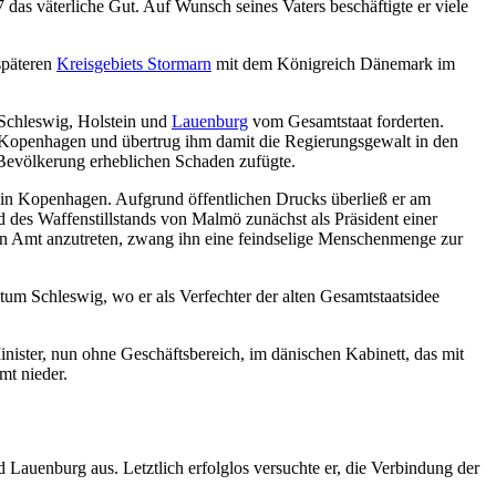
s väterliche Gut. Auf Wunsch seines Vaters beschäftigte er viele
 späteren
Kreisgebiets Stormarn
mit dem Königreich Dänemark im
 Schleswig, Holstein und
Lauenburg
vom Gesamtstaat forderten.
n Kopenhagen und übertrug ihm damit die Regierungsgewalt in den
Bevölkerung erheblichen Schaden zufügte.
 in Kopenhagen. Aufgrund öffentlichen Drucks überließ er am
des Waffenstillstands von Malmö zunächst als Präsident einer
ein Amt anzutreten, zwang ihn eine feindselige Menschenmenge zur
m Schleswig, wo er als Verfechter der alten Gesamtstaatsidee
ister, nun ohne Geschäftsbereich, im dänischen Kabinett, das mit
mt nieder.
Lauenburg aus. Letztlich erfolglos versuchte er, die Verbindung der