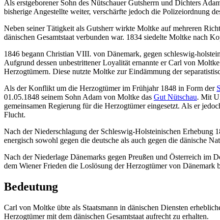
Als erstgeborener Sohn des Nütschauer Gutsherrn und Dichters Adam 
bisherige Angestellte weiter, verschärfte jedoch die Polizeiordnung de
Neben seiner Tätigkeit als Gutsherr wirkte Moltke auf mehreren Rich
dänischen Gesamtstaat verbunden war. 1834 siedelte Moltke nach Kope
1846 begann Christian VIII. von Dänemark, gegen schleswig-holstei
Aufgrund dessen unbestrittener Loyalität ernannte er Carl von Molt
Herzogtümern. Diese nutzte Moltke zur Eindämmung der separatistis
Als der Konflikt um die Herzogtümer im Frühjahr 1848 in Form der
S
01.05.1848 seinem Sohn Adam von Moltke das
Gut Nütschau
. Mit U
gemeinsamen Regierung für die Herzogtümer eingesetzt. Als er jedoc
Flucht.
Nach der Niederschlagung der Schleswig-Holsteinischen Erhebung 185
energisch sowohl gegen die deutsche als auch gegen die dänische N
Nach der Niederlage Dänemarks gegen Preußen und Österreich im Deut
dem Wiener Frieden die Loslösung der Herzogtümer von Dänemark besi
Bedeutung
Carl von Moltke übte als Staatsmann in dänischen Diensten erheblich
Herzogtümer mit dem dänischen Gesamtstaat aufrecht zu erhalten.