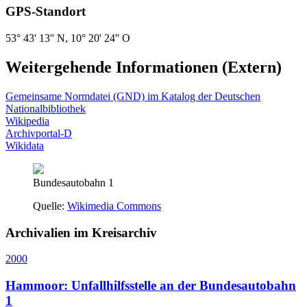
GPS-Standort
53° 43' 13'' N, 10° 20' 24'' O
Weitergehende Informationen (Extern)
Gemeinsame Normdatei (GND) im Katalog der Deutschen
Nationalbibliothek
Wikipedia
Archivportal-D
Wikidata
Bundesautobahn 1
Quelle:
Wikimedia Commons
Archivalien im Kreisarchiv
2000
Hammoor: Unfallhilfsstelle an der Bundesautobahn
1