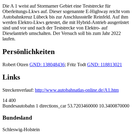
Die A 1 weist auf Stormarner Gebiet eine Teststrecke für
Oberleitungs-Lkws auf. Dieser sogenannte E-Highway reicht vom
Autobahnkreuz Lübeck bis zur Anschlussstelle Reinfeld. Auf ihm
werden Elektro-Lkws getestet, die mit Hybrid-Antrieb ausgerüstet
sind und vor und nach der Teststrecke von Elektro- auf
Dieselantrieb umschalten. Der Versuch soll bis zum Jahr 2022
laufen.
Persönlichkeiten
Robert Otzen
GND: 138048436
; Fritz Todt
GND: 118813021
Links
Streckenverlauf:
http://www.autobahnatlas-online.de/A1.htm
14
400
Bundesautobahn 1
directions_car
53.7203460000
10.3400870000
Bundesland
Schleswig-Holstein