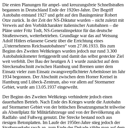
Die ersten Planungen für ampel- und kreuzungsfreie Schnellstraßen
begannen in Deutschland Ende der 1920er-Jahre. Der Begriff
Autobahn entstand 1927 und geht auf den Bauingenieur Robert
Otze zurück. In der Zeit der NS-Diktatur wurden – nicht zuletzt mit
Verweis auf den Vorbildcharakter italienischer Autobahnen – die
Pläne unter Fritz Todt, NS-Generalinspektor für das deutsche
Straßenwesen, weiterbetrieben. Grundlage war das auf Weisung
Adolf Hitlers erlassene Gesetz über die Errichtung eines
„Unternehmens Reichsautobahnen“ vom 27.06.1933. Bis zum
Beginn des Zweiten Weltkrieges wurden jedoch nur rund 3.300
Autobahnkilometer fertiggestellt und damit das selbst gesteckte Ziel
weit verfehlt. Der Bau der heutigen A 1 wurde zunächst auf dem
Streckenabschnitt zwischen Hamburg und Bremen unter dem
Einsatz vieler zum Einsatz zwangsverpflichteter Arbeitsloser im Jahr
1934 begonnen. Der Abschnitt zwischen dem Horner Kreisel in
Hamburg und Lübeck-Zentrum, also vor allem auf Stormarner
Gebiet, wurde am 13.05.1937 eingeweiht.
Der Beginn des Zweiten Weltkriegs verhinderte jedoch einen
dauerhaften Betrieb. Nach Ende des Krieges wurde die Autobahn
auf Stormarner Gebiet von der britischen Besatzungsmacht teilweise
als Abstellplatz für Militärfahrzeuge und von der Bevölkerung als
Radfahr- und Fußweg genutzt. Die Strecke bestand noch aus
riesigen Betonplatten. Im Laufe der 1950er-Jahre stieg jedoch der
Straßenverkehr rasch an, zum Ende der Dekade zählte man auf dem