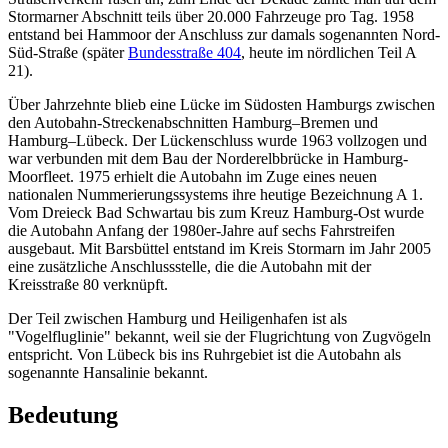
Stormarner Abschnitt teils über 20.000 Fahrzeuge pro Tag. 1958
entstand bei Hammoor der Anschluss zur damals sogenannten Nord-
Süd-Straße (später
Bundesstraße 404
, heute im nördlichen Teil A
21).
Über Jahrzehnte blieb eine Lücke im Südosten Hamburgs zwischen
den Autobahn-Streckenabschnitten Hamburg–Bremen und
Hamburg–Lübeck. Der Lückenschluss wurde 1963 vollzogen und
war verbunden mit dem Bau der Norderelbbrücke in Hamburg-
Moorfleet. 1975 erhielt die Autobahn im Zuge eines neuen
nationalen Nummerierungssystems ihre heutige Bezeichnung A 1.
Vom Dreieck Bad Schwartau bis zum Kreuz Hamburg-Ost wurde
die Autobahn Anfang der 1980er-Jahre auf sechs Fahrstreifen
ausgebaut. Mit Barsbüttel entstand im Kreis Stormarn im Jahr 2005
eine zusätzliche Anschlussstelle, die die Autobahn mit der
Kreisstraße 80 verknüpft.
Der Teil zwischen Hamburg und Heiligenhafen ist als
"Vogelfluglinie" bekannt, weil sie der Flugrichtung von Zugvögeln
entspricht. Von Lübeck bis ins Ruhrgebiet ist die Autobahn als
sogenannte Hansalinie bekannt.
Bedeutung