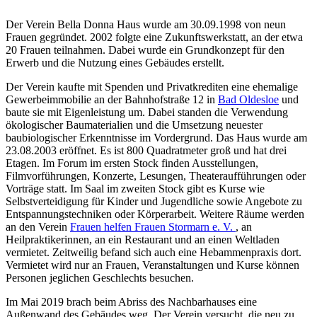
Der Verein Bella Donna Haus wurde am 30.09.1998 von neun
Frauen gegründet. 2002 folgte eine Zukunftswerkstatt, an der etwa
20 Frauen teilnahmen. Dabei wurde ein Grundkonzept für den
Erwerb und die Nutzung eines Gebäudes erstellt.
Der Verein kaufte mit Spenden und Privatkrediten eine ehemalige
Gewerbeimmobilie an der Bahnhofstraße 12 in
Bad Oldesloe
und
baute sie mit Eigenleistung um. Dabei standen die Verwendung
ökologischer Baumaterialien und die Umsetzung neuester
baubiologischer Erkenntnisse im Vordergrund. Das Haus wurde am
23.08.2003 eröffnet. Es ist 800 Quadratmeter groß und hat drei
Etagen. Im Forum im ersten Stock finden Ausstellungen,
Filmvorführungen, Konzerte, Lesungen, Theateraufführungen oder
Vorträge statt. Im Saal im zweiten Stock gibt es Kurse wie
Selbstverteidigung für Kinder und Jugendliche sowie Angebote zu
Entspannungstechniken oder Körperarbeit. Weitere Räume werden
an den Verein
Frauen helfen Frauen Stormarn e. V.
, an
Heilpraktikerinnen, an ein Restaurant und an einen Weltladen
vermietet. Zeitweilig befand sich auch eine Hebammenpraxis dort.
Vermietet wird nur an Frauen, Veranstaltungen und Kurse können
Personen jeglichen Geschlechts besuchen.
Im Mai 2019 brach beim Abriss des Nachbarhauses eine
Außenwand des Gebäudes weg. Der Verein versucht, die neu zu