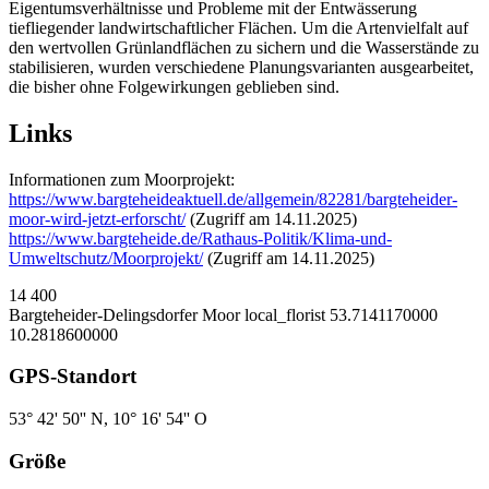
Eigentumsverhältnisse und Probleme mit der Entwässerung
tiefliegender landwirtschaftlicher Flächen. Um die Artenvielfalt auf
den wertvollen Grünlandflächen zu sichern und die Wasserstände zu
stabilisieren, wurden verschiedene Planungsvarianten ausgearbeitet,
die bisher ohne Folgewirkungen geblieben sind.
Links
Informationen zum Moorprojekt:
https://www.bargteheideaktuell.de/allgemein/82281/bargteheider-
moor-wird-jetzt-erforscht/
(Zugriff am 14.11.2025)
https://www.bargteheide.de/Rathaus-Politik/Klima-und-
Umweltschutz/Moorprojekt/
(Zugriff am 14.11.2025)
14
400
Bargteheider-Delingsdorfer Moor
local_florist
53.7141170000
10.2818600000
GPS-Standort
53° 42' 50'' N, 10° 16' 54'' O
Größe