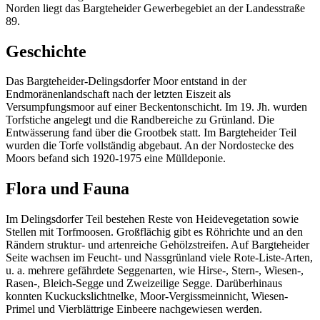
Norden liegt das Bargteheider Gewerbegebiet an der Landesstraße
89.
Geschichte
Das Bargteheider-Delingsdorfer Moor entstand in der
Endmoränenlandschaft nach der letzten Eiszeit als
Versumpfungsmoor auf einer Beckentonschicht. Im 19. Jh. wurden
Torfstiche angelegt und die Randbereiche zu Grünland. Die
Entwässerung fand über die Grootbek statt. Im Bargteheider Teil
wurden die Torfe vollständig abgebaut. An der Nordostecke des
Moors befand sich 1920-1975 eine Mülldeponie.
Flora und Fauna
Im Delingsdorfer Teil bestehen Reste von Heidevegetation sowie
Stellen mit Torfmoosen. Großflächig gibt es Röhrichte und an den
Rändern struktur- und artenreiche Gehölzstreifen. Auf Bargteheider
Seite wachsen im Feucht- und Nassgrünland viele Rote-Liste-Arten,
u. a. mehrere gefährdete Seggenarten, wie Hirse-, Stern-, Wiesen-,
Rasen-, Bleich-Segge und Zweizeilige Segge. Darüberhinaus
konnten Kuckuckslichtnelke, Moor-Vergissmeinnicht, Wiesen-
Primel und Vierblättrige Einbeere nachgewiesen werden.