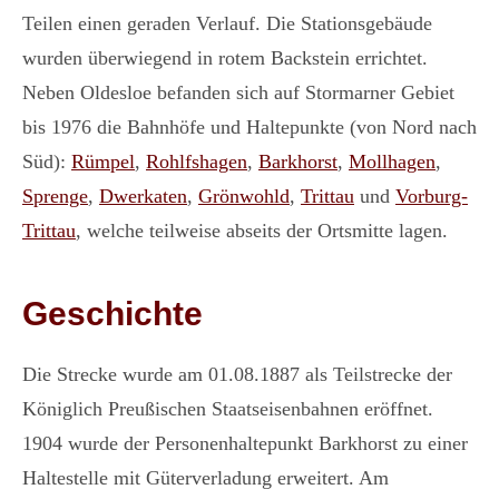
Teilen einen geraden Verlauf. Die Stationsgebäude
wurden überwiegend in rotem Backstein errichtet.
Neben Oldesloe befanden sich auf Stormarner Gebiet
bis 1976 die Bahnhöfe und Haltepunkte (von Nord nach
Süd):
Rümpel
,
Rohlfshagen
,
Barkhorst
,
Mollhagen
,
Sprenge
,
Dwerkaten
,
Grönwohld
,
Trittau
und
Vorburg-
Trittau
, welche teilweise abseits der Ortsmitte lagen.
Geschichte
Die Strecke wurde am 01.08.1887 als Teilstrecke der
Königlich Preußischen Staatseisenbahnen eröffnet.
1904 wurde der Personenhaltepunkt Barkhorst zu einer
Haltestelle mit Güterverladung erweitert. Am