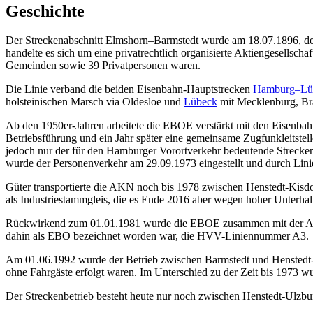
Geschichte
Der Streckenabschnitt Elmshorn–Barmstedt wurde am 18.07.1896, de
handelte es sich um eine privatrechtlich organisierte Aktiengesellsch
Gemeinden sowie 39 Privatpersonen waren.
Die Linie verband die beiden Eisenbahn-Hauptstrecken
Hamburg–Lü
holsteinischen Marsch via Oldesloe und
Lübeck
mit Mecklenburg, Bra
Ab den 1950er-Jahren arbeitete die EBOE verstärkt mit den Eisen
Betriebsführung und ein Jahr später eine gemeinsame Zugfunkleitstel
jedoch nur der für den Hamburger Vorortverkehr bedeutende Streck
wurde der Personenverkehr am 29.09.1973 eingestellt und durch Linie
Güter transportierte die AKN noch bis 1978 zwischen Henstedt-Kisdo
als Industriestammgleis, die es Ende 2016 aber wegen hoher Unterhalt
Rückwirkend zum 01.01.1981 wurde die EBOE zusammen mit der ANB 
dahin als EBO bezeichnet worden war, die HVV-Liniennummer A3.
Am 01.06.1992 wurde der Betrieb zwischen Barmstedt und Henstedt-
ohne Fahrgäste erfolgt waren. Im Unterschied zu der Zeit bis 1973 
Der Streckenbetrieb besteht heute nur noch zwischen Henstedt-Ulzbu