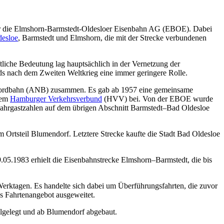
war die Elmshorn-Barmstedt-Oldesloer Eisenbahn AG (EBOE). Dabei
desloe
, Barmstedt und Elmshorn, die mit der Strecke verbundenen
tliche Bedeutung lag hauptsächlich in der Vernetzung der
s nach dem Zweiten Weltkrieg eine immer geringere Rolle.
ernordbahn (ANB) zusammen. Es gab ab 1957 eine gemeinsame
 dem
Hamburger Verkehrsverbund
(HVV) bei. Von der EBOE wurde
ahrgastzahlen auf dem übrigen Abschnitt Barmstedt–Bad Oldesloe
Ortsteil Blumendorf. Letztere Strecke kaufte die Stadt Bad Oldesloe
.1983 erhielt die Eisenbahnstrecke Elmshorn–Barmstedt, die bis
rktagen. Es handelte sich dabei um Überführungsfahrten, die zuvor
s Fahrtenangebot ausgeweitet.
llgelegt und ab Blumendorf abgebaut.