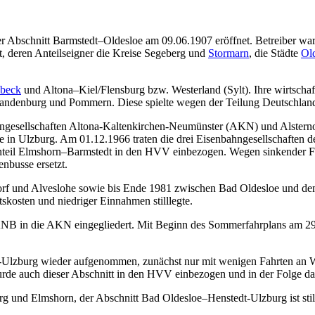
r Abschnitt Barmstedt–Oldesloe am 09.06.1907 eröffnet. Betreiber 
aft, deren Anteilseigner die Kreise Segeberg und
Stormarn
, die Städte
Ol
beck
und Altona–Kiel/Flensburg bzw. Westerland (Sylt). Ihre wirtschaf
ndenburg und Pommern. Diese spielte wegen der Teilung Deutschland
bahngesellschaften Altona-Kaltenkirchen-Neumünster (AKN) und Alst
le in Ulzburg. Am 01.12.1966 traten die drei Eisenbahngesellschaften
enteil Elmshorn–Barmstedt in den HVV einbezogen. Wegen sinkender F
nbusse ersetzt.
rf und Alveslohe sowie bis Ende 1981 zwischen Bad Oldesloe und dem 
skosten und niedriger Einnahmen stilllegte.
in die AKN eingegliedert. Mit Beginn des Sommerfahrplans am 29.05
Ulzburg wieder aufgenommen, zunächst nur mit wenigen Fahrten an We
wurde auch dieser Abschnitt in den HVV einbezogen und in der Folge da
rg und Elmshorn, der Abschnitt Bad Oldesloe–Henstedt-Ulzburg ist sti