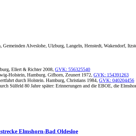
, Gemeinden Alveslohe, Ulzburg, Langeln, Henstedt, Wakendorf, Itzste
rg, Ellert & Richter 2008,
GVK: 556325540
eswig-Holstein, Hamburg. Gifhorn, Zeunert 1972,
GVK: 154391263
rtfahrt durch Holstein. Hamburg, Christians 1984,
GVK: 040204456
lt durch Sülfeld 80 Jahre später: Erinnerungen and die EBOE, die Elm
strecke Elmshorn-Bad Oldesloe