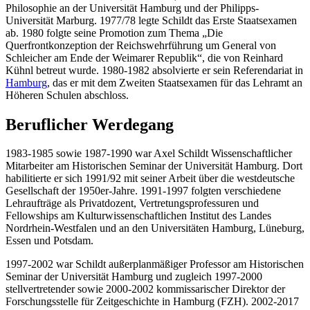
Philosophie an der Universität Hamburg und der Philipps-
Universität Marburg. 1977/78 legte Schildt das Erste Staatsexamen
ab. 1980 folgte seine Promotion zum Thema „Die
Querfrontkonzeption der Reichswehrführung um General von
Schleicher am Ende der Weimarer Republik“, die von Reinhard
Kühnl betreut wurde. 1980-1982 absolvierte er sein Referendariat in
Hamburg
, das er mit dem Zweiten Staatsexamen für das Lehramt an
Höheren Schulen abschloss.
Beruflicher Werdegang
1983-1985 sowie 1987-1990 war Axel Schildt Wissenschaftlicher
Mitarbeiter am Historischen Seminar der Universität Hamburg. Dort
habilitierte er sich 1991/92 mit seiner Arbeit über die westdeutsche
Gesellschaft der 1950er-Jahre. 1991-1997 folgten verschiedene
Lehraufträge als Privatdozent, Vertretungsprofessuren und
Fellowships am Kulturwissenschaftlichen Institut des Landes
Nordrhein-Westfalen und an den Universitäten Hamburg, Lüneburg,
Essen und Potsdam.
1997-2002 war Schildt außerplanmäßiger Professor am Historischen
Seminar der Universität Hamburg und zugleich 1997-2000
stellvertretender sowie 2000-2002 kommissarischer Direktor der
Forschungsstelle für Zeitgeschichte in Hamburg (FZH). 2002-2017