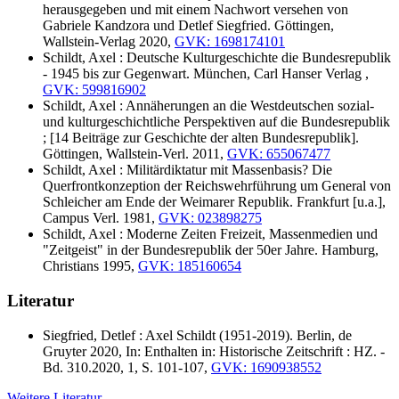
herausgegeben und mit einem Nachwort versehen von
Gabriele Kandzora und Detlef Siegfried. Göttingen,
Wallstein-Verlag 2020,
GVK: 1698174101
Schildt, Axel : Deutsche Kulturgeschichte die Bundesrepublik
- 1945 bis zur Gegenwart. München, Carl Hanser Verlag ,
GVK: 599816902
Schildt, Axel : Annäherungen an die Westdeutschen sozial-
und kulturgeschichtliche Perspektiven auf die Bundesrepublik
; [14 Beiträge zur Geschichte der alten Bundesrepublik].
Göttingen, Wallstein-Verl. 2011,
GVK: 655067477
Schildt, Axel : Militärdiktatur mit Massenbasis? Die
Querfrontkonzeption der Reichswehrführung um General von
Schleicher am Ende der Weimarer Republik. Frankfurt [u.a.],
Campus Verl. 1981,
GVK: 023898275
Schildt, Axel : Moderne Zeiten Freizeit, Massenmedien und
"Zeitgeist" in der Bundesrepublik der 50er Jahre. Hamburg,
Christians 1995,
GVK: 185160654
Literatur
Siegfried, Detlef : Axel Schildt (1951-2019). Berlin, de
Gruyter 2020, In: Enthalten in: Historische Zeitschrift : HZ. -
Bd. 310.2020, 1, S. 101-107,
GVK: 1690938552
Weitere Literatur