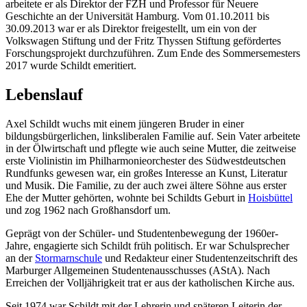
arbeitete er als Direktor der FZH und Professor für Neuere
Geschichte an der Universität Hamburg. Vom 01.10.2011 bis
30.09.2013 war er als Direktor freigestellt, um ein von der
Volkswagen Stiftung und der Fritz Thyssen Stiftung gefördertes
Forschungsprojekt durchzuführen. Zum Ende des Sommersemesters
2017 wurde Schildt emeritiert.
Lebenslauf
Axel Schildt wuchs mit einem jüngeren Bruder in einer
bildungsbürgerlichen, linksliberalen Familie auf. Sein Vater arbeitete
in der Ölwirtschaft und pflegte wie auch seine Mutter, die zeitweise
erste Violinistin im Philharmonieorchester des Südwestdeutschen
Rundfunks gewesen war, ein großes Interesse an Kunst, Literatur
und Musik. Die Familie, zu der auch zwei ältere Söhne aus erster
Ehe der Mutter gehörten, wohnte bei Schildts Geburt in
Hoisbüttel
und zog 1962 nach Großhansdorf um.
Geprägt von der Schüler- und Studentenbewegung der 1960er-
Jahre, engagierte sich Schildt früh politisch. Er war Schulsprecher
an der
Stormarnschule
und Redakteur einer Studentenzeitschrift des
Marburger Allgemeinen Studentenausschusses (AStA). Nach
Erreichen der Volljährigkeit trat er aus der katholischen Kirche aus.
Seit 1974 war Schildt mit der Lehrerin und späteren Leiterin der