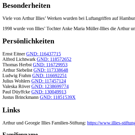
Besonderheiten
Viele von Arthur Illies’ Werken wurden bei Luftangriffen auf Hambur
1998 wurde von Illies’ Tochter Anke Maria Müller-Illies die Arthur un
Persönlichkeiten
Ernst Eitner
GND: 116437715
Alfred Lichtwark
GND: 118572652
Thomas Herbst
GND: 116729953
Arthur Siebelist
GND: 117338648
Ludwig Frahm
GND: 116692251
Julius Wohlers
GND: 117457124
Valeska Röver
GND: 1238699774
Paul Düyffcke
GND: 130049913
Justus Brinckmann
GND: 11851539X
Links
Arthur und Georgie Illies Familien-Stiftung:
https://www.illies-stiftun
Familienname