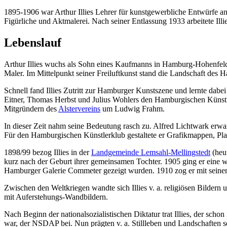
1895-1906 war Arthur Illies Lehrer für kunstgewerbliche Entwürfe 
Figürliche und Aktmalerei. Nach seiner Entlassung 1933 arbeitete Illie
Lebenslauf
Arthur Illies wuchs als Sohn eines Kaufmanns in Hamburg-Hohenfelde 
Maler. Im Mittelpunkt seiner Freiluftkunst stand die Landschaft des
Schnell fand Illies Zutritt zur Hamburger Kunstszene und lernte dabe
Eitner, Thomas Herbst und Julius Wohlers den Hamburgischen Künstlerkl
Mitgründern des
Alstervereins
um Ludwig Frahm.
In dieser Zeit nahm seine Bedeutung rasch zu. Alfred Lichtwark erwar
Für den Hamburgischen Künstlerklub gestaltete er Grafikmappen, Pla
1898/99 bezog Illies in der
Landgemeinde Lemsahl-Mellingstedt
(heut
kurz nach der Geburt ihrer gemeinsamen Tochter. 1905 ging er eine we
Hamburger Galerie Commeter gezeigt wurden. 1910 zog er mit seiner F
Zwischen den Weltkriegen wandte sich Illies v. a. religiösen Bildern
mit Auferstehungs-Wandbildern.
Nach Beginn der nationalsozialistischen Diktatur trat Illies, der sc
war, der NSDAP bei. Nun prägten v. a. Stillleben und Landschaften 