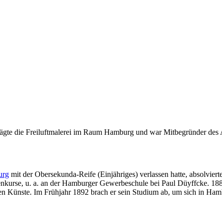
prägte die Freiluftmalerei im Raum Hamburg und war Mitbegründer des A
urg
mit der Obersekunda-Reife (Einjähriges) verlassen hatte, absolvie
chenkurse, u. a. an der Hamburger Gewerbeschule bei Paul Düyffcke. 
en Künste. Im Frühjahr 1892 brach er sein Studium ab, um sich in Ham