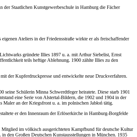
an der Staatlichen Kunstgewerbeschule in Hamburg die Fächer
genen Ateliers in der Friedensstraße wirkte er als freischaffender
chtwarks gründete Illies 1897 u. a. mit Arthur Siebelist, Ernst
ntlichkeit teils heftige Ablehnung. 1900 zählte Illies zu den
es mit der Kupferdruckpresse und entwickelte neue Druckverfahren.
0 seine Schülerin Minna Schwerdtfeger heiratete. Diese starb 1901
tstand eine Serie von Alstertal-Bildern, die 1902 und 1904 in der
aler an der Kriegsfront u. a. im polnischen Jabłoń tätig.
gestaltete er den Innenraum der Erlöserkirche in Hamburg-Borgfelde
nd Mitglied im völkisch ausgerichteten Kampfbund für deutsche Kultur
. a. in den Großen Deutschen Kunstausstellungen in München. 1935