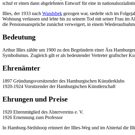
schuf er einen dann abgelehnten Entwurf für eine in nationalsozialis
Illies, der 1933 nach
Wandsbek
gezogen war, siedelte sich im Folgeja
Wohnung verlassen und lebte bis zu seinem Tod mit seiner Frau im Alt
die Pensionsansprüche zunächst verweigert, in einem Wiederaufnahm
Bedeutung
Arthur Illies zählte um 1900 zu den Begründern einer Ära Hamburger F
Symbolismus. Zugleich gilt er als bedeutender Vertreter grafischer Kun
Ehrenämter
1897 Gründungsvorsitzender des Hamburgischen Künstlerklubs
1920-1924 Vorsitzender der Hamburgischen Künstlerschaft
Ehrungen und Preise
1920 Ehrenmitglied des Alstervereins e. V.
1926 Ernennung zum Professor
In Hamburg-Steilshoop erinnert der Illies-Weg und im Alstertal die Il