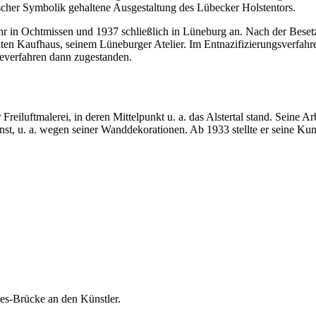
tischer Symbolik gehaltene Ausgestaltung des Lübecker Holstentors.
hr in Ochtmissen und 1937 schließlich in Lüneburg an. Nach der Besetz
en Kaufhaus, seinem Lüneburger Atelier. Im Entnazifizierungsverfahren
everfahren dann zugestanden.
reiluftmalerei, in deren Mittelpunkt u. a. das Alstertal stand. Seine 
st, u. a. wegen seiner Wanddekorationen. Ab 1933 stellte er seine Kunst
lies-Brücke an den Künstler.