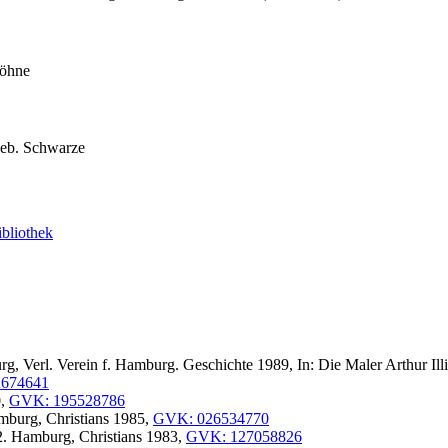
Söhne
 geb. Schwarze
bliothek
, Verl. Verein f. Hamburg. Geschichte 1989, In: Die Maler Arthur Illi
674641
0,
GVK: 195528786
Hamburg, Christians 1985,
GVK: 026534770
52. Hamburg, Christians 1983,
GVK: 127058826