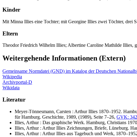
Kinder
Mit Minna Illies eine Tochter; mit Georgine Illies zwei Töchter, drei 
Eltern
Theodor Friedrich Wilhelm Illies; Albertine Caroline Mathilde Illies,
Weitergehende Informationen (Extern)
Gemeinsame Normdatei (GND) im Katalog der Deutschen Nationalbi
Wikipedia
Archivportal-D
Wikidata
Literatur
Meyer-Tönnesmann, Carsten : Arthur Illies 1870–1952. Hamburg
für Hamburg. Geschichte, 1989, (1989), Seite 7–26,
GVK: 342
Illies, Arthur : Das graphische Werk. Hamburg, Christians 197
Illies, Arthur : Arthur Illies Zeichnungen, Briefe, Lüneburg. 
Illies, Arthur : Arthur Illies aus Tagebuch und Werk, 1870–19