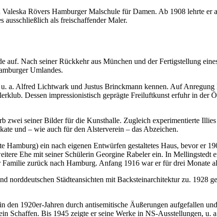
an Valeska Rövers Hamburger Malschule für Damen. Ab 1908 lehrte er 
s ausschließlich als freischaffender Maler.
auf. Nach seiner Rückkehr aus München und der Fertigstellung eines ei
 Hamburger Umlandes.
i u. a. Alfred Lichtwark und Justus Brinckmann kennen. Auf Anregung Li
ub. Dessen impressionistisch geprägte Freiluftkunst erfuhr in der Öffe
b zwei seiner Bilder für die Kunsthalle. Zugleich experimentierte Illi
kate und – wie auch für den Alsterverein – das Abzeichen.
e Hamburg) ein nach eigenen Entwürfen gestaltetes Haus, bevor er 190
itere Ehe mit seiner Schülerin Georgine Rabeler ein. In Mellingstedt en
amilie zurück nach Hamburg. Anfang 1916 war er für drei Monate als M
 und norddeutschen Städteansichten mit Backsteinarchitektur zu. 1928 
hon in den 1920er-Jahren durch antisemitische Äußerungen aufgefallen u
sein Schaffen. Bis 1945 zeigte er seine Werke in NS-Ausstellungen, u