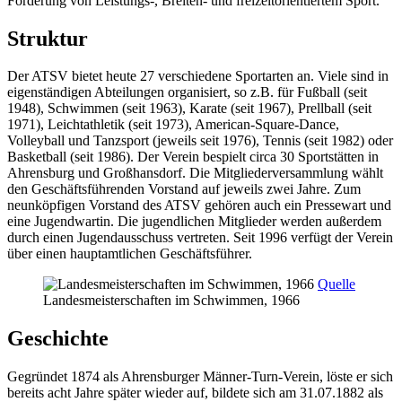
Förderung von Leistungs-, Breiten- und freizeitorientiertem Sport.
Struktur
Der ATSV bietet heute 27 verschiedene Sportarten an. Viele sind in
eigenständigen Abteilungen organisiert, so z.B. für Fußball (seit
1948), Schwimmen (seit 1963), Karate (seit 1967), Prellball (seit
1971), Leichtathletik (seit 1973), American-Square-Dance,
Volleyball und Tanzsport (jeweils seit 1976), Tennis (seit 1982) oder
Basketball (seit 1986). Der Verein bespielt circa 30 Sportstätten in
Ahrensburg und Großhansdorf. Die Mitgliederversammlung wählt
den Geschäftsführenden Vorstand auf jeweils zwei Jahre. Zum
neunköpfigen Vorstand des ATSV gehören auch ein Pressewart und
eine Jugendwartin. Die jugendlichen Mitglieder werden außerdem
durch einen Jugendausschuss vertreten. Seit 1996 verfügt der Verein
über einen hauptamtlichen Geschäftsführer.
Quelle
Landesmeisterschaften im Schwimmen, 1966
Geschichte
Gegründet 1874 als Ahrensburger Männer-Turn-Verein, löste er sich
bereits acht Jahre später wieder auf, bildete sich am 31.07.1882 als