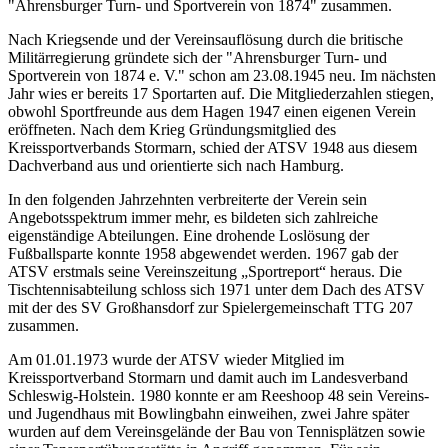
"Ahrensburger Turn- und Sportverein von 1874" zusammen.
Nach Kriegsende und der Vereinsauflösung durch die britische
Militärregierung gründete sich der "Ahrensburger Turn- und
Sportverein von 1874 e. V." schon am 23.08.1945 neu. Im nächsten
Jahr wies er bereits 17 Sportarten auf. Die Mitgliederzahlen stiegen,
obwohl Sportfreunde aus dem Hagen 1947 einen eigenen Verein
eröffneten. Nach dem Krieg Gründungsmitglied des
Kreissportverbands Stormarn, schied der ATSV 1948 aus diesem
Dachverband aus und orientierte sich nach Hamburg.
In den folgenden Jahrzehnten verbreiterte der Verein sein
Angebotsspektrum immer mehr, es bildeten sich zahlreiche
eigenständige Abteilungen. Eine drohende Loslösung der
Fußballsparte konnte 1958 abgewendet werden. 1967 gab der
ATSV erstmals seine Vereinszeitung „Sportreport“ heraus. Die
Tischtennisabteilung schloss sich 1971 unter dem Dach des ATSV
mit der des SV Großhansdorf zur Spielergemeinschaft TTG 207
zusammen.
Am 01.01.1973 wurde der ATSV wieder Mitglied im
Kreissportverband Stormarn und damit auch im Landesverband
Schleswig-Holstein. 1980 konnte er am Reeshoop 48 sein Vereins-
und Jugendhaus mit Bowlingbahn einweihen, zwei Jahre später
wurden auf dem Vereinsgelände der Bau von Tennisplätzen sowie