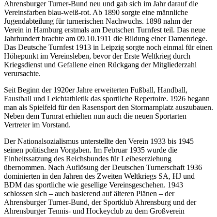
Ahrensburger Turner-Bund neu und gab sich im Jahr darauf die
Vereinsfarben blau-weiß-rot. Ab 1890 sorgte eine männliche
Jugendabteilung für turnerischen Nachwuchs. 1898 nahm der
Verein in Hamburg erstmals am Deutschen Turnfest teil. Das neue
Jahrhundert brachte am 09.10.1911 die Bildung einer Damenriege.
Das Deutsche Turnfest 1913 in Leipzig sorgte noch einmal für einen
Höhepunkt im Vereinsleben, bevor der Erste Weltkrieg durch
Kriegsdienst und Gefallene einen Rückgang der Mitgliederzahl
verursachte.
Seit Beginn der 1920er Jahre erweiterten Fußball, Handball,
Faustball und Leichtathletik das sportliche Repertoire. 1926 begann
man als Spielfeld für den Rasensport den Stormarnplatz auszubauen.
Neben dem Turnrat erhielten nun auch die neuen Sportarten
Vertreter im Vorstand.
Der Nationalsozialismus unterstellte den Verein 1933 bis 1945
seinen politischen Vorgaben. Im Februar 1935 wurde die
Einheitssatzung des Reichsbundes für Leibeserziehung
übernommen. Nach Auflösung der Deutschen Turnerschaft 1936
dominierten in den Jahren des Zweiten Weltkriegs SA, HJ und
BDM das sportliche wie gesellige Vereinsgeschehen. 1943
schlossen sich – auch basierend auf älteren Plänen – der
Ahrensburger Turner-Bund, der Sportklub Ahrensburg und der
Ahrensburger Tennis- und Hockeyclub zu dem Großverein