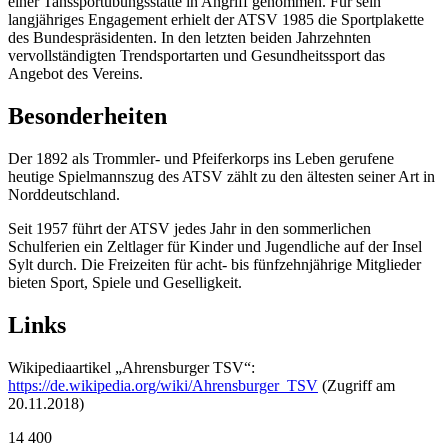
einer Tanssportübungsstätte in Angriff genommen. Für sein
langjähriges Engagement erhielt der ATSV 1985 die Sportplakette
des Bundespräsidenten. In den letzten beiden Jahrzehnten
vervollständigten Trendsportarten und Gesundheitssport das
Angebot des Vereins.
Besonderheiten
Der 1892 als Trommler- und Pfeiferkorps ins Leben gerufene
heutige Spielmannszug des ATSV zählt zu den ältesten seiner Art in
Norddeutschland.
Seit 1957 führt der ATSV jedes Jahr in den sommerlichen
Schulferien ein Zeltlager für Kinder und Jugendliche auf der Insel
Sylt durch. Die Freizeiten für acht- bis fünfzehnjährige Mitglieder
bieten Sport, Spiele und Geselligkeit.
Links
Wikipediaartikel „Ahrensburger TSV“:
https://de.wikipedia.org/wiki/Ahrensburger_TSV
(Zugriff am
20.11.2018)
14
400