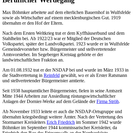
Max Böhmker arbeitete auf dem elterlichen Bauernhof in Wulfsfelde
sowie als Wirtschafter auf einem mecklenburgischen Gut. 1919
übernahm er den Hof der Eltern.
Nach dem Ersten Weltkrieg trat er dem Kyffhäuserbund und dem
Stahlhelm bei. Ab 1922/23 war er Mitglied der Deutschen
Volkspartei, später der Landvolkpartei. 1923 wurde er in Wulfsfelde
Gemeindevorsteher bzw. Bürgermeister und stellvertretender
Amtsvorsteher. Im Segeberger Kreistag gehörte er der
landwirtschaftlichen Fraktion an.
Am 01.08.1932 trat er der NSDAP bei und wurde im März 1933 in
die Stadtvertretung in
Reinfeld
gewählt, wo er als Erster Ratsmann
und stellvertretender Bürgermeister amtierte.
Seit 1938 hauptamtlicher Bürgermeister, fielen in seine Amtszeit
Mitte 1944 Arbeiten zur Ansiedlung rüstungswirtschaftlicher
Anlagen der Dornier-Werke auf dem Gelände der
Firma Ströh
.
Ab November 1933 leitete er auch die NSDAP-Ortsgruppe und
übernahm kriegsbedingt weitere Ämter. Nach der Vertretung des
Stormarner Kreisleiters
Erich Friedrich
im Sommer 1942 wurde
Böhmker im September 1944 kommissarischer Kreisleiter, da
Friedrich den Bau des Friesenwalls an der Nordseeküste