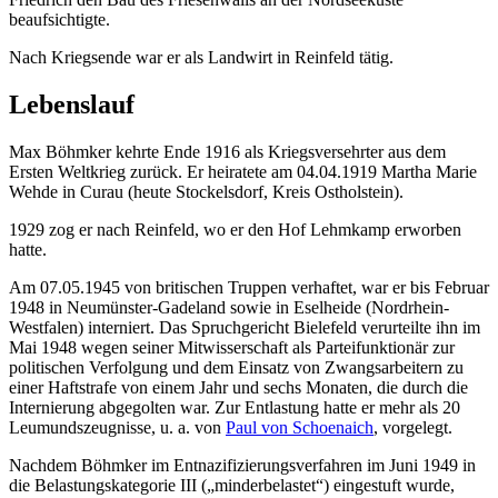
beaufsichtigte.
Nach Kriegsende war er als Landwirt in Reinfeld tätig.
Lebenslauf
Max Böhmker kehrte Ende 1916 als Kriegsversehrter aus dem
Ersten Weltkrieg zurück. Er heiratete am 04.04.1919 Martha Marie
Wehde in Curau (heute Stockelsdorf, Kreis Ostholstein).
1929 zog er nach Reinfeld, wo er den Hof Lehmkamp erworben
hatte.
Am 07.05.1945 von britischen Truppen verhaftet, war er bis Februar
1948 in Neumünster-Gadeland sowie in Eselheide (Nordrhein-
Westfalen) interniert. Das Spruchgericht Bielefeld verurteilte ihn im
Mai 1948 wegen seiner Mitwisserschaft als Parteifunktionär zur
politischen Verfolgung und dem Einsatz von Zwangsarbeitern zu
einer Haftstrafe von einem Jahr und sechs Monaten, die durch die
Internierung abgegolten war. Zur Entlastung hatte er mehr als 20
Leumundszeugnisse, u. a. von
Paul von Schoenaich
, vorgelegt.
Nachdem Böhmker im Entnazifizierungsverfahren im Juni 1949 in
die Belastungskategorie III („minderbelastet“) eingestuft wurde,