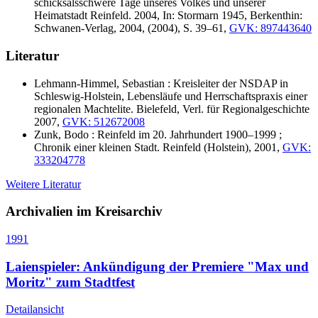
schicksalsschwere Tage unseres Volkes und unserer
Heimatstadt Reinfeld. 2004, In: Stormarn 1945, Berkenthin:
Schwanen-Verlag, 2004, (2004), S. 39–61,
GVK: 897443640
Literatur
Lehmann-Himmel, Sebastian : Kreisleiter der NSDAP in
Schleswig-Holstein, Lebensläufe und Herrschaftspraxis einer
regionalen Machtelite. Bielefeld, Verl. für Regionalgeschichte
2007,
GVK: 512672008
Zunk, Bodo : Reinfeld im 20. Jahrhundert 1900–1999 ;
Chronik einer kleinen Stadt. Reinfeld (Holstein), 2001,
GVK:
333204778
Weitere Literatur
Archivalien im Kreisarchiv
1991
Laienspieler: Ankündigung der Premiere "Max und
Moritz" zum Stadtfest
Detailansicht