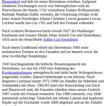
Blumendorf
und ließ ein neues Herrenhaus errichten. Aufgrund
erhaltener Zeichnungen sowie von Stilvergleichen wird als
Planverfasser der bereits 1743 verstorbene Eutiner Hofbaumeister
Rudolph Matthias Dallin vermutet, die Umsetzung erfolgte wohl
unter seinem Nachfolger Johann Christian Löwen genannt Lewon.
Luckner kaufte das Gut 1761 und ließ den Festsaal vollenden.
Nach weiteren Besitzerwechseln erwarb 1827 der Hamburger
Kaufmann und Senator Martin Johan Jenisch Gut und Herrenhaus,
1834 auch das benachbarte
Adlige Gut Fresenburg
.
Nach einem Großbrand erhielt das Herrenhaus 1906 seine
neobarocken Formen an den Fassaden und im Inneren sowie die
neue zweiläufige Haupttreppe.
1945 beschlagnahmte die britische Besatzungsmacht das
Herrenhaus, wo nun bis 1959 eine Abteilung des
Kreiskrankenhauses
untergebracht und dafür beide Wohngeschosse
umgestaltet wurden. Danach beherbergte es ein Internat. Nach
längerem Leerstand nutzte 1972-1998 ein Händler für Stilmöbel und
Antiquitäten das Haus. 1982/83 fand eine Renovierung von Dach
und Mauerwerk statt, die Fassaden erhielten einen neuen Anstrich.
1987 wurde der Festsaal restauriert. Das 1906 erneuerte, von 1840
stammende achteckige Türmchen mit offener Laterne und kupferner
Haube auf der Dachmitte wurde 2006 abgebaut und an der Zufahrt