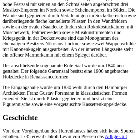
hohe Festsaal mit seinen an den Schmalseiten angebrachten drei
Musiker-Emporen im Norden sowie Scheinemporen im Süden. Die
Wände sind gegliedert durch Vertäfelungen im Sockelbereich sowie
darüberliegende flache kannelierte Pilaster. In den Wandfeldern
sowie an der ovalen Saaldecke finden sich Rokokostuckaturen mit
Muschelwerk, Palmenwedeln sowie Musikinstrumenten und
Kriegsgerät, in der Deckenvoute sind das Monogramm des
ehemaligen Besitzers Nikolaus Luckner sowie zwei Wappenschilde
mit Kanonenkugeln ausgearbeitet. An der inneren Längsseite steht
ein offener Marmorkamin mit einem Spiegel darüber.
Der anschließende sogenannte Rote Saal wurde um 1840 neu
gestaltet. Der folgende Gartensaal besitzt eine 1906 angebrachte
Holzdecke in Renaissanceformen.
Die Eingangshalle wurde um 1830 wohl durch den Hamburger
Architekten Franz Gustav Forsmann in klassizistischen Formen
erneuert. Sie ist durch Pilaster gegliedert und besitzt eine
Figurennische sowie eine vorgetäuschte Kassettenkuppeldecke.
Geschichte
Von dem Vorgängerbau des Herrenhauses haben sich keine Spuren
erhalten. 1735 erwarb Jakob Levin von Plessen das
Adlige Gut